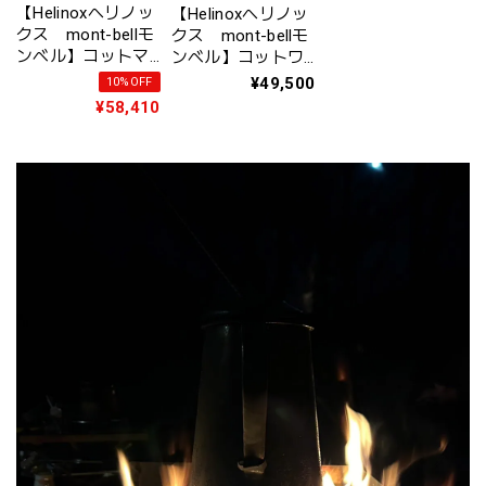
【Helinoxヘリノッ
【Helinoxヘリノッ
クス mont-bellモ
クス mont-bellモ
ンベル】コットマ
ンベル】コットワ
ックスコンバーチ
ン コンバーチブ
¥49,500
10%OFF
ブル 〈ブラッ
ル 〈ブラック〉
¥58,410
ク〉＃1822175
＃1822170