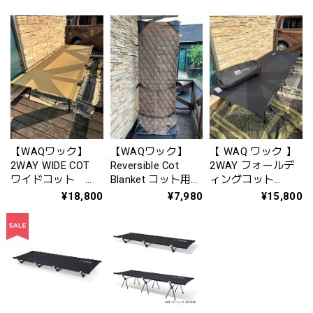
）‐ Double ( ダブ
ル ) ‐ 』WAQ-
RCMDP1
【WAQワック】
【WAQワック】
【 WAQ ワック 】
2WAY WIDE COT
Reversible Cot
2WAY フォールデ
ワイドコット
Blanket コット用ブ
ィングコット
（600Dシート
ランケット （ノー
（600Dシート）
¥18,800
¥7,980
¥15,800
Ver.）
マル） 【1年保
証】