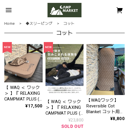
Home
◆スリーピング
コット
コット
【 WAQ ＜ ワック
＞ 】『 RELAXING
CAMPMAT PLUS (
【WAQワック】
【 WAQ ＜ ワック
リラクシング キャ
¥17,500
Reversible Cot
＞ 】『 RELAXING
ンプマット プラス
Blanket コット用ブ
CAMPMAT PLUS (
）‐ Single ( シング
ランケット （ワイ
¥8,800
リラクシング キャ
¥23,800
ル ) ‐ 』WAQ-
ド）【1年保証】
ンプマット プラス
SOLD OUT
RCMSP1