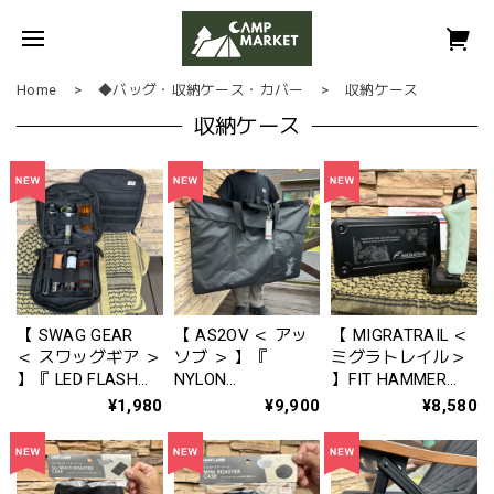
Home
◆バッグ・収納ケース・カバー
収納ケース
収納ケース
【 SWAG GEAR
【 AS2OV ＜ アッ
【 MIGRATRAIL ＜
＜ スワッグギア ＞
ソブ ＞ 】『
ミグラトレイル＞
】『 LED FLASH
NYLON
】FIT HAMMER
LIGHT CASE ＜ LED
POLYCARBONATE
with TOOL BOX
¥1,980
¥9,900
¥8,580
フラッシュライト
CHAIR CASE（ ナ
（フィットハンマ
ケース ＞ BLACK
イロンポリカーボ
ーウィズツールボ
』4589544076864
ネート チェアケー
ックス）〚 ルミナ
ス ）- BLACK ( ブ
ス ( 蓄光 ）〛