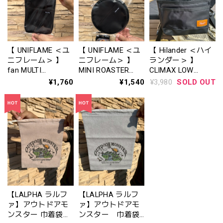
ラック ) - 』
G6428 (MT44-
392303-10
1515)
【 UNIFLAME ＜ユ
【 UNIFLAME ＜ユ
【 Hilander ＜ハイ
ニフレーム＞ 】
ニフレーム＞ 】
ランダー＞ 】
fan MULTI
MINI ROASTER
CLIMAX LOW
ROASTER CASE
CASE （ミニロー
CHAIR SIDE
¥1,760
¥1,540
¥3,980
SOLD OUT
（ファンマルチロ
スターケース）
BAG（クライマッ
ースターケース）
665817
クスローチェア サ
660072
イドバッグ）
7001574
【LALPHA ラルフ
【LALPHA ラルフ
ァ】アウトドアモ
ァ】アウトドアモ
ンスター 巾着袋ベ
ンスター 巾着袋