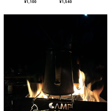
ージュ 〈Mサイ
※グレー〈Lサイ
¥1,100
¥1,540
ズ〉OD-201BG
ズ〉OD-202GY