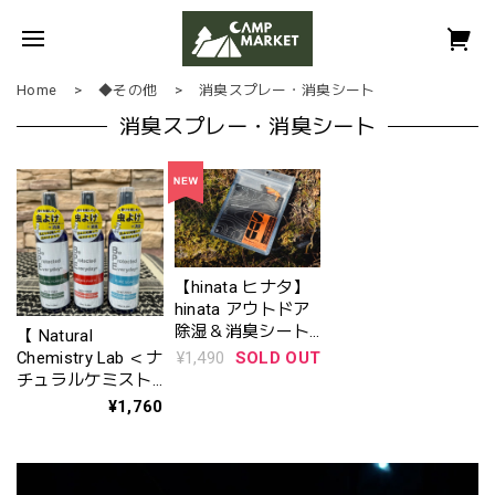
Home
◆その他
消臭スプレー・消臭シート
消臭スプレー・消臭シート
【hinata ヒナタ】
hinata アウトドア
除湿＆消臭シート
【 Natural
SUU（Soak Up
Chemistry Lab ＜ナ
¥1,490
SOLD OUT
Utility for your
チュラルケミスト
gears）
リーラボ＞ 】『
¥1,760
Be Protected
Everyday bpe / Bpe
（ ビーピーイー ）
虫よけスプレー