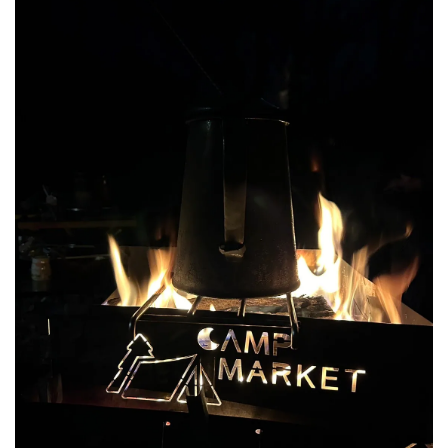
＜ ファブリック ＞
１３５ｍｌ 』