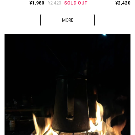
ku シュリケン』ー
ョート 〈ブラッ
¥1,980
¥2,420
SOLD OUT
¥2,420
UL五徳ー
ク〉
MORE