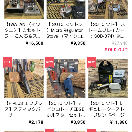
【IWATANI〈イワ
【 SOTO ＜ソト＞
【SOTO ソト】 ス
タニ〉】カセット
】Micro Regulator
トームブレイカー
フー こんろ＆スト
Stove （マイクロ
〈 SOD-374〉※リ
ーブ “イザまる”
レギュレータース
ニューアル
¥16,500
¥9,350
¥27,940
CB-IZ-1
トーブ）[ Wind
SOLD OUT
Master (ウィンド
マスタ‐）] ＜トラ
イフレックス付き
＞ SOD-311GS
【F PLUS エフプラ
【SOTO ソト】マ
【SOTO ソト】レ
ス】スティックバ
イクロトーチEDGE
ギュレータースト
ーナー
ホルスターセット
ーブサンドベージ
(ネイビー ST-
ュセット〈 PDS限
¥2,178
¥3,850
¥11,880
489CSNV)(テラコ
定モデル〉ST-