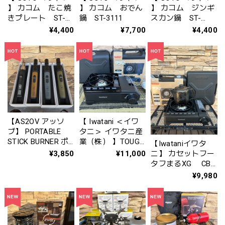
】 カコム たこ焼
】 カコム おでん
】 カコム ジンギ
きプレート ST-
鍋 ST-3111
スカン鍋 ST-
3114
3113
¥4,400
¥7,700
¥4,400
【AS2OV アッソ
【 Iwatani ＜イワ
ブ】 PORTABLE
タニ＞ イワタニ産
STICK BURNER ポ
業（株） 】TOUGH
【Iwataniイワタ
ータブルスティッ
MARU （ タフまる
¥3,850
¥11,000
ニ】 カセットフー
クバーナー【機能
）ＪＲ. 〈 ＸＧ 〉
タフまるXG CB-
リニューアル！】
ＣＢ-ODX-XGJR
ODX-XG 〈イワタ
¥9,980
ニ・プリムス販売
ルート専用モデ
ル〉 （商品コー
ド： 20000077089)