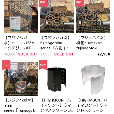
ッタST-
PD310SBBS ※数
489CSTC)※2026年
量限定
3月6日 発売〈数量
限定 2,500セッ
ト〉
【フジノハガ
【フジノハガネ】
【フジノハガネ】
ネ】〜ロッカジャ
fujinogotoku
梅花〜umeka〜
ナクテリッカFB〜
series『六花』〜
fujinogotoku
あの人気デザイン
rikka~ 五徳
series
¥6,000
SOLD OUT
¥4,960
SOLD OUT
¥2,980
『六花』がフラッ
トバーナー用五徳
になった！
【フジノハガネ】
【HIGHMOUNT ハ
【HIGHMOUNT ハ
ninja
イマウント】ウィ
イマウント】ウィ
series『fujinogoto
ンドスクリーンシ
ンドスクリーン