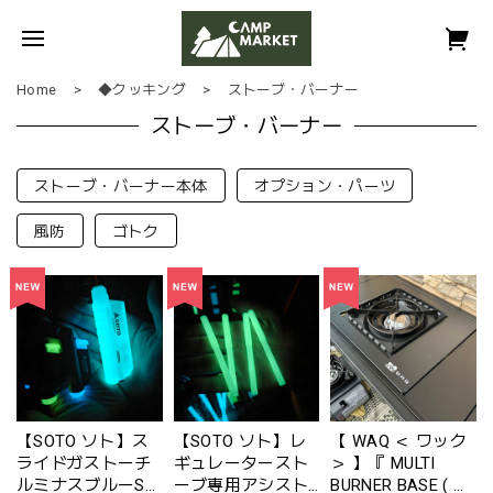
Home
◆クッキング
ストーブ・バーナー
ストーブ・バーナー
ストーブ・バーナー本体
オプション・パーツ
風防
ゴトク
【SOTO ソト】ス
【SOTO ソト】レ
【 WAQ ＜ ワック
ライドガストーチ
ギュレータースト
＞ 】『 MULTI
ルミナスブルーST-
ーブ専用アシスト
BURNER BASE ( マ