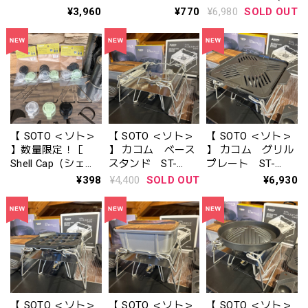
487LUBL※発売日
グリップ ルミナス
ルチバーナーベー
¥3,960
¥770
¥6,980
SOLD OUT
2026年3月6日 数量
(ST-3105LU)/ルミ
ス ） 』WAQ-
限定5,000台
ナスブルー( ST-
MBS1-BLACK
3105LUBL)※2026
年1月30日 ㈮発売
予定※数量限定
【 SOTO ＜ソト＞
【 SOTO ＜ソト＞
【 SOTO ＜ソト＞
】数量限定！［
】 カコム ベース
】 カコム グリル
Shell Cap（シェル
スタンド ST-
プレート ST-
キャップ）］３点
3110
3112
¥398
¥4,400
SOLD OUT
¥6,930
セット ＜ブラッ
ク・クリア・ルミ
ナス（蓄光）＞
ST-SBCP
【 SOTO ＜ソト＞
【 SOTO ＜ソト＞
【 SOTO ＜ソト＞