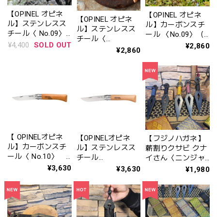
【OPINEL オピネ
【OPINEL オピネ
【OPINEL オピネ
ル】ステンレスス
ル】カーボンスチ
ル】ステンレスス
チール〈 No.09〉
ール 〈No.09〉（
チール〈
ウォールナット
品番：41479）
¥4,400
SOLD OUT
¥2,860
No.09〉 （品
¥2,860
（品番：41586)
番：41439）
【 OPINELオピネ
【OPINELオピネ
【フジノハガネ】
ル】カーボンスチ
ル】ステンレスス
薪割りクサビ クナ
ール〈 No.10〉
チール
イさん〈ニンジャ
（品番：41480）
〈No.10〉 （品
シリーズ〉
¥3,630
¥3,630
¥1,980
番：41441）