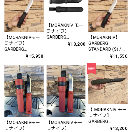
ド (C)品番：14640
シース (C)
【MORAKNIV モー
ラナイフ】
GARBERG
【MORAKNIVモー
【MORAKNIV】
BLACKBLADE
ラナイフ】
GARBERG
¥13,200
STANDARD (C) / モ
GARBERG
STANDARD (S) / モ
ーラナイフ ガーバ
LEATHER SHEATH
ーラナイフ ガーバ
¥15,950
¥11,550
ーグ ブラックブレ
(S) / モーラナイフ
ーグ スタンダード
ード スタンダード
ガーバーグ レザー
(S)ブラック
(C)（13716〉
シース (S)
【 MORAKNIV モー
ラナイフ】
GARBERG
【MORAKNIVモー
【MORAKNIVモー
BLACKBLADE
¥13,200
ラナイフ】
ラナイフ】