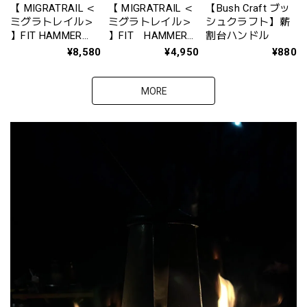
【 MIGRATRAIL ＜
【 MIGRATRAIL ＜
【Bush Craft ブッ
ミグラトレイル＞
ミグラトレイル＞
シュクラフト】薪
】FIT HAMMER
】FIT HAMMER
割台ハンドル
with TOOL BOX
（フィットハンマ
¥8,580
¥4,950
¥880
（フィットハンマ
ー）〚 ブラック／
ーウィズツールボ
コヨーテ 〛G6425
ックス）〚 ルミナ
MT44-1500/1501
MORE
ス ( 蓄光 ）〛
G6428 (MT44-
1515)