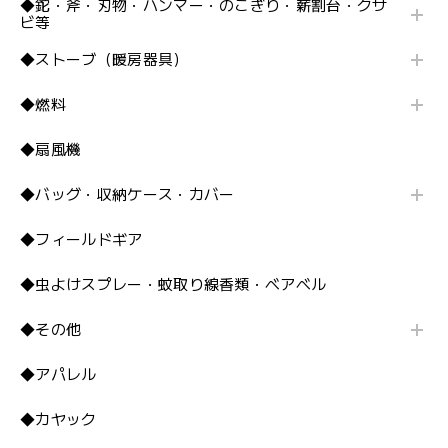
◆鉈・斧・刃物・ハンマー・のこぎり・薪割台・クサ
ビ等
◆ストーブ（暖房器具）
◆燃料
◆扇風機
◆バッグ・収納ケース・カバー
◆フィールドギア
◆虫よけスプレー・蚊取り線香類・ベアベル
◆その他
◆アパレル
◆カヤック