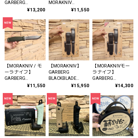
STANDARD (C)
GARBERG
MORAKNIV
GREEN / ガーバー
BLACKBLADE
GARBERG
¥13,200
¥11,550
グ ブラックブレー
STANDARD (C)
STANDARD (S)
ド スタンダード
DALA RED EDITION
DALA RED EDITION
(C) グリーン
/ モーラナイフ ガ
/ モーラナイフ ガ
ーバーグ ブラック
ーバーグ スタンダ
ブレード スタンダ
ード (S) ダーラレ
ード (C) ダーラレ
ッド エディション
ッド エディション
【MORAKNIV / モ
【MORAKNIV】
【MORAKNIVモー
ーラナイフ】
GARBERG
ラナイフ】
GARBERG
BLACKBLADE
GARBERG
STANDARD (S)
SURVIVAL KIT (C) /
SURVIVAL KIT (S) /
¥11,550
¥15,950
¥14,300
GREEN / ガーバー
モーラナイフ ガー
モーラナイフ ガー
グ スタンダード
バーグ ブラックブ
バーグ サバイバル
(S) グリーン
レード サバイバル
キット (S)
キット (C)