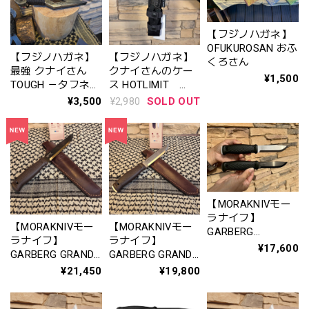
【フジノハガネ】
OFUKUROSAN おふ
【フジノハガネ】
【フジノハガネ】
くろさん
最強 クナイさん
クナイさんのケー
¥1,500
TOUGH －タフネス
ス HOTLIMIT
極まる進化系
ninja series
¥3,500
¥2,980
SOLD OUT
【MORAKNIVモー
ラナイフ】
【MORAKNIVモー
【MORAKNIVモー
GARBERG
ラナイフ】
ラナイフ】
BLACKBLADE
¥17,600
GARBERG GRAND
GARBERG GRAND
LEATHER SHEATH
BLACKBLADE (C) /
(S) / ガーバーグ グ
¥21,450
¥19,800
(C) / モーラナイフ
ガーバーグ グラン
ランド (S)
ガーバーグ ブラッ
ド ブラックブレー
クブレード レザー