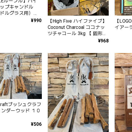
PLEループル】ハイ
ップキャンドル
ドルグラス用）
スキャンドル〉
¥990
【LOG
【High Five ハイファイブ】
イアー
Coconut Charcoal ココナッ
ツチャコール 3kg 【 固形燃
料 エコ燃料 長時間燃焼 】
¥968
 Craftブッシュクラフ
ィンダーウッド １０
¥506