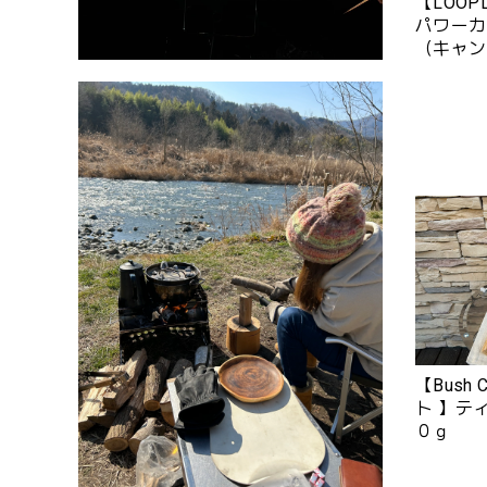
【LOO
パワーカ
（キャン
〈ペガサ
【Bush
ト 】テ
０ｇ