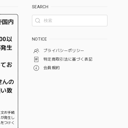
SEARCH
で国内
00以
NOTICE
が発生
プライバシーポリシー
特定商取引法に基づく表記
してお
会員規約
せんの
願い致
注文お手続
料が発生し
気をつけく
。