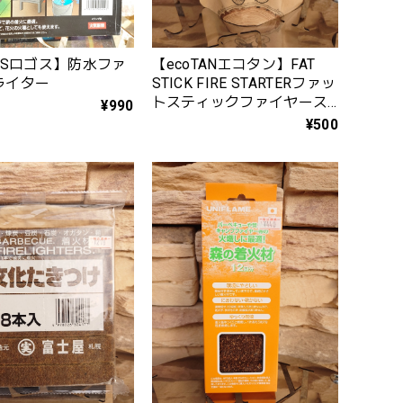
OSロゴス】防水ファ
【ecoTANエコタン】FAT
ライター
STICK FIRE STARTERファッ
トスティックファイヤース
¥990
ターター（天然由来100％／
¥500
パイン材着火剤）