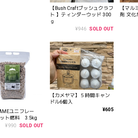
【Bush Craftブッシュクラフ
【マル
ト 】ティンダーウッド 300
剤 文化
ｇ
¥946
SOLD OUT
【カメヤマ】５時間キャン
ドル6個入
¥605
LAMEユニフレー
ット燃料 3.5kg
¥990
SOLD OUT