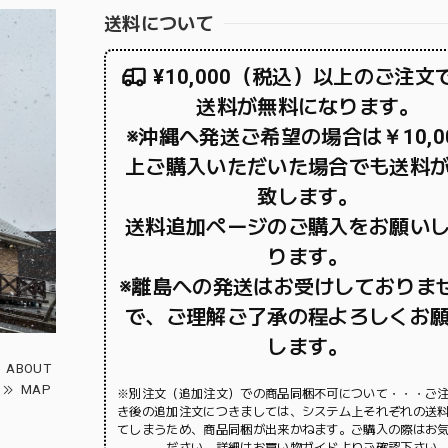
送料について
¥10,000（税込）以上のご注文
送料が無料になります。
※沖縄へ発送ご希望の場合は￥10,0
上ご購入いただいた場合でも送料
致します。
送料追加ページのご購入をお願い
ります。
※離島への発送はお受けしておりま
で、ご理解ご了承の程よろしくお
します。
ABOUT
MAP
※別注文（追加注文）での商品同梱不可について・・・ご
き後の追加注文につきましては、システム上それぞれの送
てしまうため、商品同梱が出来かねます。ご購入の際はお
ださい。詳細はお買い物ガイドよりご確認下さい