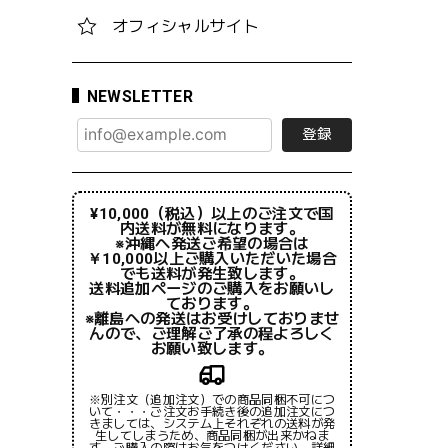
オフィシャルサイト
NEWSLETTER
登録
¥10,000（税込）以上のご注文で国
内送料が無料になります。
※沖縄へ発送ご希望の場合は
￥10,000以上ご購入いただいた場合
でも送料が発生致します。
送料追加ページのご購入をお願いし
ております。
※離島への発送はお受けしておりませ
んので、ご理解ご了承の程よろしく
お願い致します。
※別注文（追加注文）での商品同梱不可につ
いて・・・ご注文お手続き後の追加注文につ
きましては、システム上それぞれの送料が発
生してしまうため、商品同梱が出来かねま
す。ご購入の際はお気をつけください。詳細