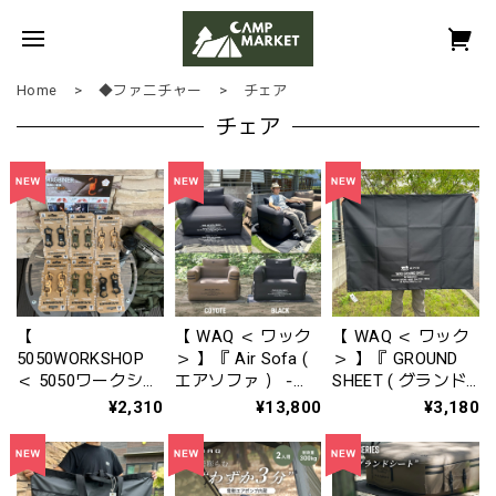
Home
◆ファニチャー
チェア
チェア
【
【 WAQ ＜ ワック
【 WAQ ＜ ワック
5050WORKSHOP
＞ 】『 Air Sofa (
＞ 】『 GROUND
＜ 5050ワークショ
エアソファ ） ‐
SHEET ( グランド
ップ ＞ 】『
Single ( シングル )
シート ) 《 Air
¥2,310
¥13,800
¥3,180
MAGBINER ( マグ
‐ 』WAQ-ASSI1
Sofa ( エアソファ
ビナー ) < ２PCS (
） Single ( シング
２個セット ) > 』
ル ) 用 》 』
WAQ-ASSG