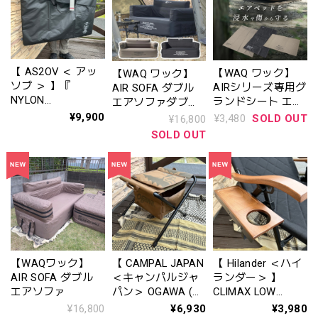
【 AS2OV ＜ アッ
【WAQ ワック】
【WAQ ワック】
ソブ ＞ 】『
AIRシリーズ専用グ
AIR SOFA ダブル
NYLON
ランドシート エア
エアソファダブ
POLYCARBONATE
ソファダブル用※
ル ※カラー：ブ
¥9,900
¥3,480
SOLD OUT
¥16,800
CHAIR CASE（ ナ
ブラック
ラック
SOLD OUT
イロンポリカーボ
ネート チェアケー
ス ）- BLACK ( ブ
ラック ) - 』
392303-10
【WAQワック】
【 CAMPAL JAPAN
【 Hilander ＜ハイ
AIR SOFA ダブル
＜キャンパルジャ
ランダー＞ 】
エアソファ
パン＞ OGAWA (オ
CLIMAX LOW
ガワ）】Stool（ス
CHAIR SIDE
¥16,800
¥6,930
¥3,980