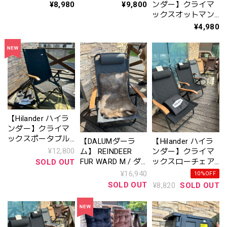
２ ST（スチール）
２ AL（アルミ）※
¥8,980
ンダー】クライマ
¥9,800
※リニューアル
リニューアル
ックスオットマン
【１年保証】
¥4,980
〈NEWカラー登
場〉
【Hilander ハイラ
ンダー】クライマ
ックスポータブル
【DALUMダーラ
【Hilander ハイラ
チェア【１年保
¥12,800
ム】 REINDEER
ンダー】クライマ
証】（HCS-028）
FUR WARD M / ダ
ックスローチェア
SOLD OUT
ブラック
ーラム トナカイフ
２〈ALアルミ〉
¥16,940
10%OFF
ァー ワード M
（収納袋付）※旧
SOLD OUT
¥8,820
SOLD OUT
モデル アウトド
アチェア リクラ
イニング