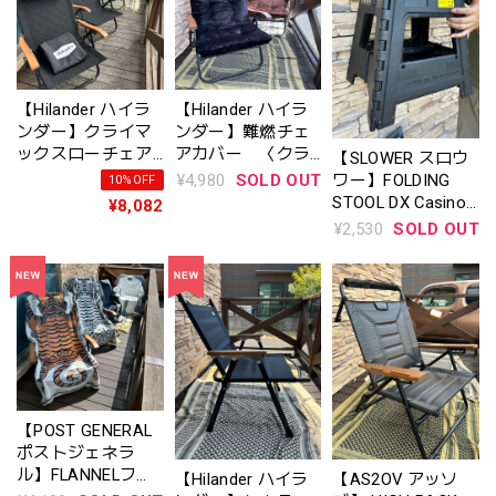
【Hilander ハイラ
【Hilander ハイラ
ンダー】クライマ
ンダー】難燃チェ
ックスローチェア
アカバー 〈クラ
【SLOWER スロウ
２〈STスチールモ
イマックスローチ
¥4,980
SOLD OUT
ワー】FOLDING
10%OFF
デル〉収納袋付
ェア用〉 アウト
STOOL DX Casino
¥8,082
（※旧商品）アウ
ドアチェア 椅
フォールディング
¥2,530
SOLD OUT
トドアチェア リ
子 クッション
スツール デラック
クライニング
〈N-0114〉
ス カジノ
【POST GENERAL
ポストジェネラ
ル】FLANNELフラ
【Hilander ハイラ
【AS2OV アッソ