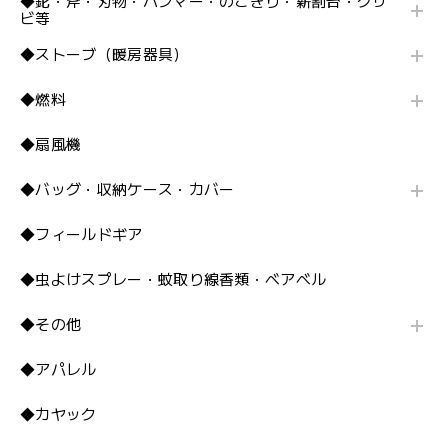
◆鉈・斧・刃物・ハンマー・のこぎり・薪割台・クサ
ビ等
◆ストーブ（暖房器具）
◆燃料
◆扇風機
◆バッグ・収納ケース・カバー
◆フィールドギア
◆虫よけスプレー・蚊取り線香類・ベアベル
◆その他
◆アパレル
◆カヤック