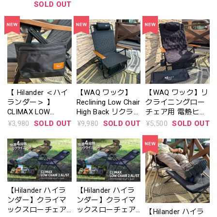
ツール）
TRAY（クライマッ
SOLD OUT
1997000000
クスローチェア サ
イドトレー）ダー
クブラウン / ブラ
ック R <HCS-
037> / L <HCS-
038>
【 Hilander ＜ハイ
【WAQ ワック】
【WAQ ワック】リ
ランダー＞ 】
Reclining Low Chair
クライニングロー
CLIMAX LOW
High Back リクラ
チェア用 電熱ヒー
CHAIR SIDE
イニングローチェ
トカバー｜温度3段
¥3,980
SOLD OUT
¥9,980
SOLD OUT
¥5,500
SOLD OUT
BAG（クライマッ
ア ハイバック 【1
階・モバイルバッ
クスローチェア サ
年保証】ブラック
テリー対応・防寒
イドバッグ）
【1年保証】
7001574
【Hilander ハイラ
【Hilander ハイラ
ンダー】クライマ
ンダー】クライマ
ックスローチェア
ックスローチェア
【Hilander ハイラ