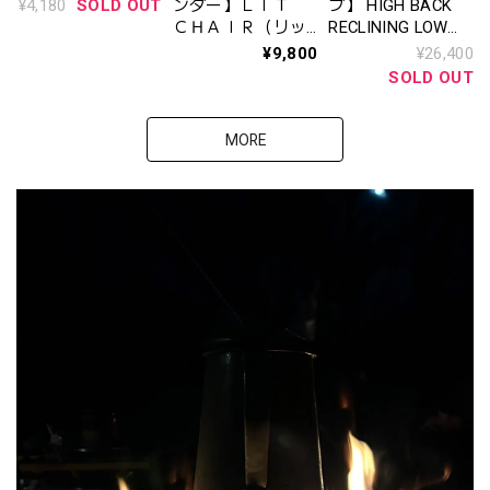
ンネル フリースブ
¥4,180
SOLD OUT
ンダー】ＬＩＴ
ブ】 HIGH BACK
ランケット
ＣＨＡＩＲ（リッ
RECLINING LOW
トチェア） （HCP-
ROVER CHAIR
¥9,800
¥26,400
002)
（BLACK） ハイバ
SOLD OUT
ックローバーチェ
ア （ブラック）
MORE