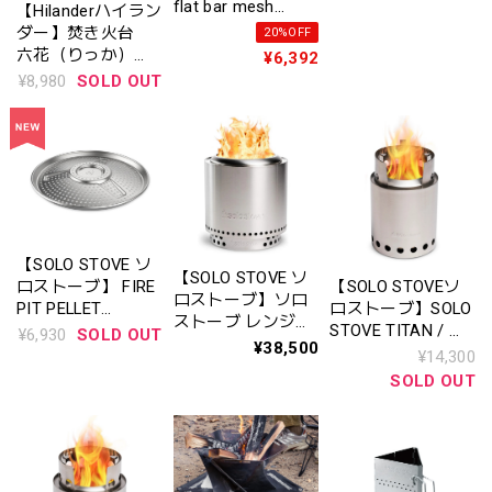
flat bar mesh
【Hilanderハイラン
bonfire stand フラ
ダー】焚き火台
20%OFF
ットバーメッシュ
六花（りっか）
¥6,392
ボンファイヤース
（梯形五徳付き）
¥8,980
SOLD OUT
タンド（焚き火
コンパクト 焚
台）
火 バーベキュー
（HCS-003）
【SOLO STOVE ソ
【SOLO STOVE ソ
ロストーブ】 FIRE
【SOLO STOVEソ
ロストーブ】ソロ
PIT PELLET
ロストーブ】SOLO
ストーブ レンジャ
ADAPTER / ソロス
STOVE TITAN / ソ
¥6,930
SOLD OUT
ー キット2.0(本体
¥38,500
トーブ ファイヤー
ロストーブ タイタ
¥14,300
+スタンド) Solo
ピット ペレットア
ン
SOLD OUT
Stove 正規品
ダプター〈※レン
ジャー〉