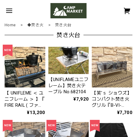
Home
◆焚き火
焚き火台
焚き火台
【UNIFLAMEユニフ
レーム】焚き火テ
ーブル No.682104
【 UNIFLEME ＜ ユ
【笑'ｓ ショウズ】
¥7,920
ニフレーム ＞ 】『
コンパクト焚き火
FIRE RAIL ( ファイ
グリル『B-VI-
アレイル ) 』
DUO』 （型番：
¥13,200
¥7,700
683361
SHO-009-00）