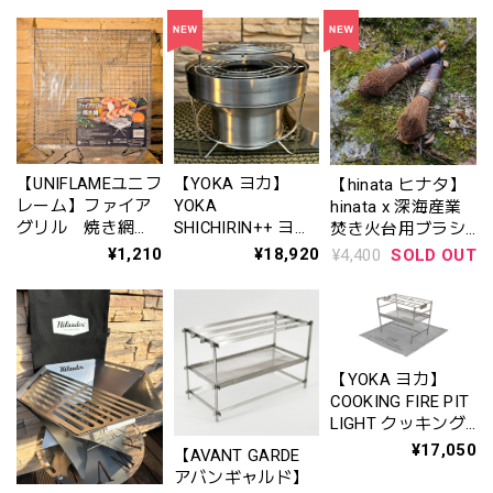
【UNIFLAMEユニフ
【YOKA ヨカ】
【hinata ヒナタ】
レーム】ファイア
YOKA
hinata x 深海産業
グリル 焼き網
SHICHIRIN++ ヨカ
焚き火台用ブラシ
〈No.721711〉
シチリンプラスプ
日本棕櫚手箒 発売
¥1,210
¥18,920
¥4,400
SOLD OUT
ラス
1周年記念リミテッ
ドモデル
【YOKA ヨカ】
COOKING FIRE PIT
LIGHT クッキング
ファイヤーピット
¥17,050
【AVANT GARDE
ライト
アバンギャルド】