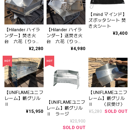
【mind マインド】
ズボッタシート 焚
き火シート
【Hilander ハイラ
【Hilander ハイラ
¥3,400
ンダー】焚き火
ンダー】送焚き火
台 六花（りっ
台 六花（りっ
か）専用風防〈オ
か）ＭＩＮＩ(HCS-
¥2,280
¥4,980
プション〉HCS-
040)
041
【UNIFLAMEユニフ
【UNIFLAMEユニフ
レーム】薪グリル
レーム】薪グリル
【UNIFLAMEユニフ
Ⅱ
Ⅱ 〈灰受け〉
レーム】薪グリル
¥15,950
¥5,280
SOLD OUT
Ⅱ ラージ
¥20,900
SOLD OUT