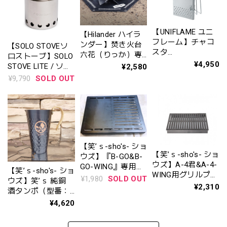
【UNIFLAME ユニ
【Hilander ハイラ
フレーム】チャコ
ンダー】焚き火台
【SOLO STOVEソ
スタ
六花（りっか）専
ロストーブ】SOLO
Ⅱ〈No.665435〉
¥4,950
用焚き火シート
STOVE LITE / ソロ
¥2,580
(HCB-001) 商品番
ストーブ ライト
¥9,790
SOLD OUT
号: 7001302
【笑’ｓ-sho's- ショ
【笑’ｓ-sho's- ショ
ウズ】『B-GO&B-
ウズ】A-4君&A-4-
GO-WING』専用
【笑’ｓ-sho's- ショ
WING用グリルプレ
グリルプレート
¥1,980
SOLD OUT
ウズ】笑’ｓ 純銅
ート（型番：SHO-
（型番：sho-006-
¥2,310
酒タンポ（型番：
003-01）
01)
SHO-601-01）※グ
¥4,620
リルは別売り