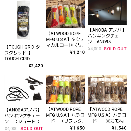
【ANOBA アノバ】
【ATWOOD ROPE
ハンギングチェー
MFG U.S.A】タクテ
ン ANO95
ィカルコード〈リ
【TOUGH GRID タ
¥4,000
SOLD OUT
フレクティブ〉
¥1,210
フグリッド 】
TOUGH GRID
750LB MIL SPEC
¥2,420
PARACORD 50FT /
タフグリッド 750
ポンド ミルスペッ
クパラコード
【ATWOOD ROPE
【ATWOOD ROPE
【ANOBAアノバ】
MFG U.S.A】パラコ
MFG U.S.A】パラコ
ハンギングチェー
ード 〈リフレク
ード ※カモ柄
ン 〈ショート 〉
ティブ〉
¥1,650
¥1,540
¥4,000
SOLD OUT