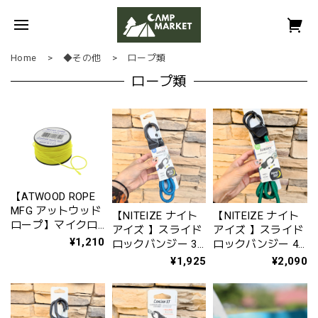
Home
◆その他
ロープ類
ロープ類
【ATWOOD ROPE
MFG アットウッド
【NITEIZE ナイト
【NITEIZE ナイト
ロープ】マイクロ
アイズ 】スライド
アイズ 】スライド
コード（品番：
¥1,210
ロックバンジー 36
ロックバンジー 48
44008）
インチ
インチ
¥1,925
¥2,090
〈NI59203〉
〈NI59204〉