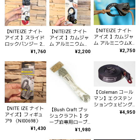
【NITEIZE ナイト
【NITEIZE ナイト
【NITEIZE ナイト
アイズ 】カムジャ
アイズ 】スライド
アイズ 】カムジャ
ム アルミニウムXT
ロックバンジー 24
ム アルミニウム
パラコードコヨー
インチ
XT〈NI03030〉
¥2,750
¥1,760
¥2,200
テカラー付
〈NI59202〉
〈NI59135〉
【Coleman コール
マン】エクステン
ションウェビング
【NITE IZE ナイト
【Bush Craft ブッ
キット〈型番
¥4,950
アイズ】フィギュ
シュクラフト 】タ
2000034650〉
ア9 〈NI00698〉
ープ泊専用ロープ
6mm TAN
¥1,430
¥1,980