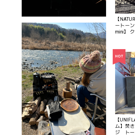
【NATU
ートーンズ
mini】
（※カラ
【UNIF
ム】焚き
ジ トー