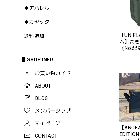
◆アパレル
◆カヤック
【UNIF
送料追加
ム】焚き
〈No.6
発売日
SHOP INFO
お買い物ガイド
ABOUT
BLOG
メンバーシップ
マイページ
【ANOB
EDITI
CONTACT