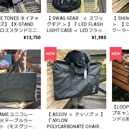
RE TONES ネイチャ
【 SWAG GEAR ＜ スワッ
【 SHI
】【X-STAND
グギア ＞ 】『 LED FLASH
＞ 】CO
 クロススタンドミニ
LIGHT CASE ＜ LEDフラッ
クーラー
ー：ブラック
シュライトケース ＞ BLACK
（カラー
¥13,750
¥1,980
』4589544076864
001Z
【LOO
プキャ
LAME ユニフレー
【 AS2OV ＜ アッソブ ＞ 】
ンドル
火テーブルラー
『 NYLON
ト（モスグリー
POLYCARBONATE CHAIR