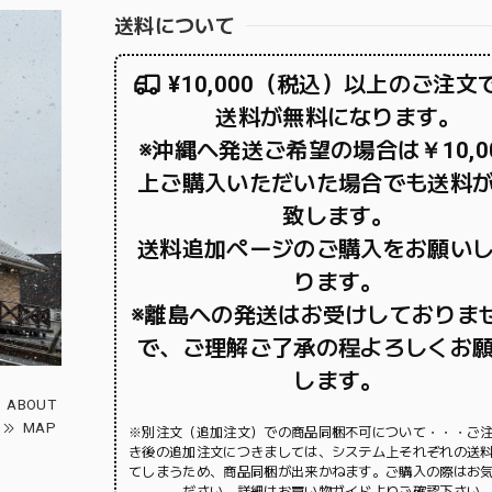
送料について
¥10,000（税込）以上のご注文
送料が無料になります。
※沖縄へ発送ご希望の場合は￥10,0
上ご購入いただいた場合でも送料
致します。
送料追加ページのご購入をお願い
ります。
※離島への発送はお受けしておりま
で、ご理解ご了承の程よろしくお
します。
ABOUT
MAP
※別注文（追加注文）での商品同梱不可について・・・ご
き後の追加注文につきましては、システム上それぞれの送
てしまうため、商品同梱が出来かねます。ご購入の際はお
ださい。詳細はお買い物ガイドよりご確認下さい