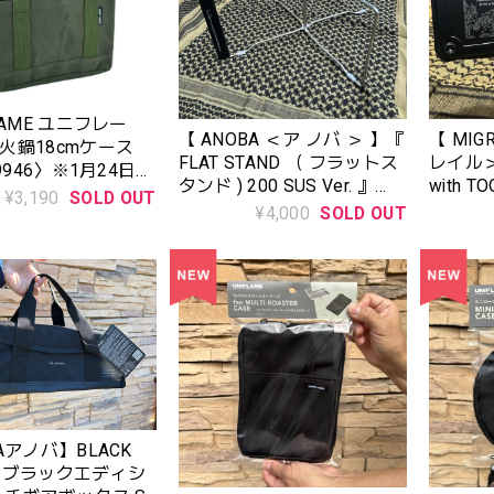
LAME ユニフレー
【 ANOBA ＜ア ノバ ＞ 】『
【 MIG
火鍋18cmケース
FLAT STAND （ フラットス
レイル＞ 】FIT HAM
59946〉※1月24日㈯
タンド ) 200 SUS Ver. 』
with 
¥3,190
SOLD OUT
AN128
ハンマ
¥4,000
SOLD OUT
クス）〚
）〛G642
Aアノバ】BLACK
ON ブラックエディシ