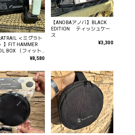
【ANOBAアノバ】BLACK
EDITION ティッシュケー
ス
RATRAIL ＜ミグラト
¥3,300
MER
TOOL BOX （フィット
ーウィズツールボッ
¥8,580
 ルミナス ( 蓄光
8 (MT44-1515)