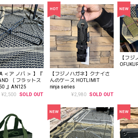
【フジ
OFUK
A ＜ア ノバ ＞ 】『
【フジノハガネ】クナイさ
STAND （ フラットス
んのケース HOTLIMIT
50 』AN125
ninja series
¥2,500
SOLD OUT
¥2,980
SOLD OUT