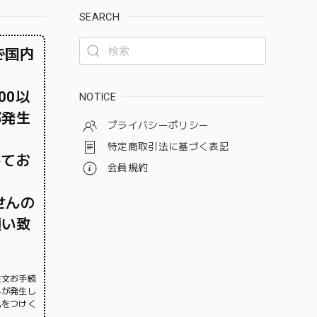
SEARCH
で国内
00以
NOTICE
が発生
プライバシーポリシー
特定商取引法に基づく表記
してお
会員規約
せんの
願い致
注文お手続
料が発生し
気をつけく
。