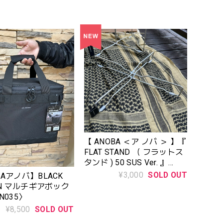
【 ANOBA ＜ア ノバ ＞ 】『
FLAT STAND （ フラットス
タンド ) 50 SUS Ver. 』
AN127
¥3,000
SOLD OUT
BAアノバ】BLACK
ION マルチギアボック
N035〉
¥8,500
SOLD OUT