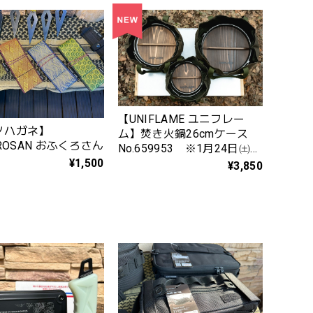
【UNIFLAME ユニフレー
ノハガネ】
ム】焚き火鍋26cmケース
UROSAN おふくろさん
No.659953 ※1月24日㈯発
売
¥1,500
¥3,850