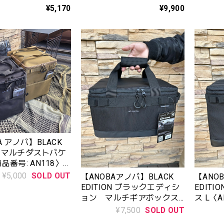
026年限定品）
CASE（ ナイロンポリカー
¥5,170
¥9,900
2128※発売日12月27
ボネート チェアケース ）-
BLACK ( ブラック ) - 』
392303-10
A アノバ】BLACK
ON マルチダストバケ
品番号: AN118〉
ク
¥5,000
SOLD OUT
【ANOBAアノバ】BLACK
【ANO
EDITION ブラックエディシ
EDIT
ョン マルチギアボックス
ス L〈A
M
¥7,500
SOLD OUT