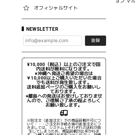
ョン マ
オフィシャルサイト
NEWSLETTER
登録
¥10,000（税込）以上のご注文で国
内送料が無料になります。
※沖縄へ発送ご希望の場合は
￥10,000以上ご購入いただいた場合
でも送料が発生致します。
送料追加ページのご購入をお願いし
ております。
※離島への発送はお受けしておりませ
んので、ご理解ご了承の程よろしく
お願い致します。
※別注文（追加注文）での商品同梱不可につ
いて・・・ご注文お手続き後の追加注文につ
きましては、システム上それぞれの送料が発
生してしまうため、商品同梱が出来かねま
す。ご購入の際はお気をつけください。詳細