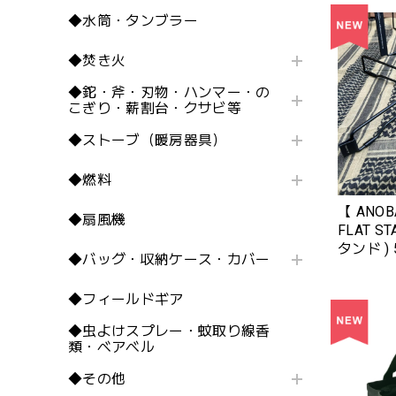
◆水筒・タンブラー
◆焚き火
◆鉈・斧・刃物・ハンマー・の
こぎり・薪割台・クサビ等
◆ストーブ（暖房器具）
◆燃料
【 ANOB
◆扇風機
FLAT 
タンド ) 
◆バッグ・収納ケース・カバー
◆フィールドギア
◆虫よけスプレー・蚊取り線香
類・ベアベル
◆その他