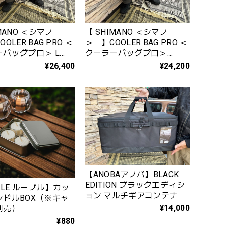
MANO ＜シマノ
【 SHIMANO ＜シマノ
OLER BAG PRO ＜
＞ 】COOLER BAG PRO ＜
バッグプロ＞ L
クーラーバッグプロ＞
：チャコール）BA-
S（カラー：チャコール）
¥26,400
¥24,200
BA-001Z-S
【ANOBAアノバ】BLACK
EDITION ブラックエディシ
PLE ループル】カッ
ョン マルチギアコンテナ
ンドルBOX（※キャ
¥14,000
別売）
¥880