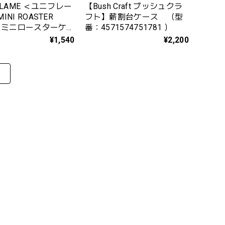
IFLAME ＜ユニフレー
【Bush Craft ブッシュクラ
フト】薪割台ケース （型
 （ミニロースターケ
番：4571574751781 ）
65817
¥1,540
¥2,200