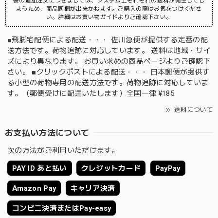
後の追加注文につきましては、システム上それぞれの送料が発生してし
まうため、商品同梱が出来かねます。ご購入の際はお気をつけくださ
い。詳細はお買い物ガイドよりご確認下さい。
■飛脚宅配便による配送・・・ 佐川急便が提供する定番の配
送方法です。荷物追跡に対応しています。 送料は地域・サイ
ズにより異なります。 お買い求めの商品ページよりご確認下
さい。 ■クリックポストによる配送・・・ 日本郵便が提供す
る小型の荷物専用の配送方法です。荷物追跡に対応していま
す。（郵便受けに配達いたします）全国一律 ¥185
送料について
お支払い方法について
次の方法がご利用いただけます。
PAY ID あと払い
クレジットカード
PayPay
Amazon Pay
キャリア決済
コンビニ決済またはPay-easy