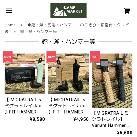
Home
◆鉈・斧・刃物・ハンマー・のこぎり・薪割台・クサビ
等
鉈・斧・ハンマー等
鉈・斧・ハンマー等
【 MIGRATRAIL ＜
【 MIGRATRAIL ＜
ミグラトレイル＞
ミグラトレイル＞
】FIT HAMMER
】FIT HAMMER
【MIGRATRAIL ミ
with TOOL BOX
（フィットハンマ
¥8,580
¥4,950
グラトレイル】
（フィットハンマ
ー）〚 ブラック／
Variant Hammer バ
ーウィズツールボ
コヨーテ 〛G6425
リアントハンマー
¥6,600
ックス）〚 ルミナ
MT44-1500/1501