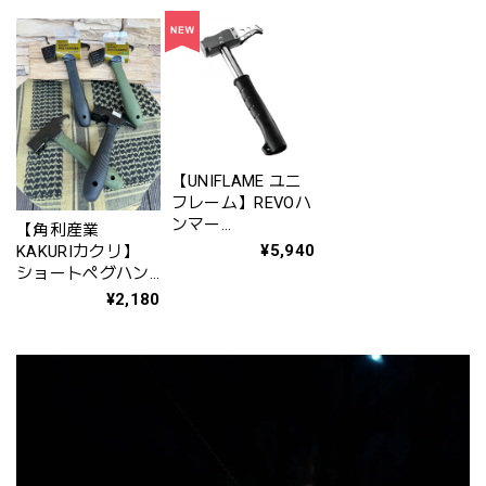
ス ( 蓄光 ）〛
G6428 (MT44-
1515)
【UNIFLAME ユニ
フレーム】REVOハ
ンマー
【角利産業
Ⅱ〈No.680889〉
¥5,940
KAKURIカクリ】
※発売日10月4日㈯
ショートペグハン
～
マー
¥2,180