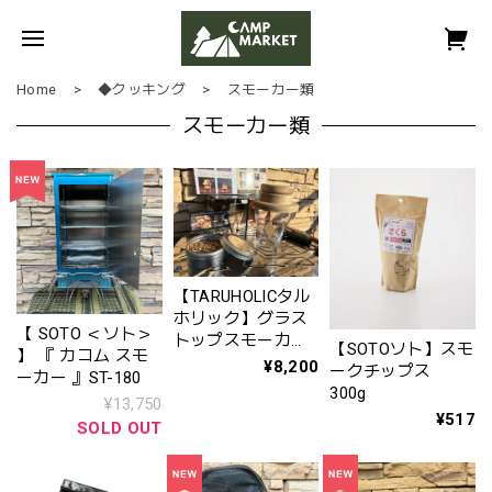
Home
◆クッキング
スモーカー類
スモーカー類
【TARUHOLICタル
ホリック】グラス
【 SOTO ＜ソト＞
トップスモーカ
【SOTOソト】スモ
】 『 カコム スモ
ー
¥8,200
ークチップス
ーカー 』ST-180
300g
¥13,750
¥517
SOLD OUT