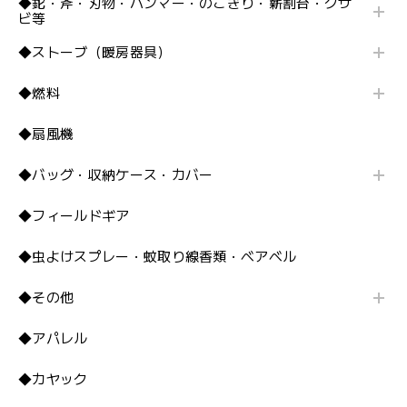
◆鉈・斧・刃物・ハンマー・のこぎり・薪割台・クサ
ビ等
◆ストーブ（暖房器具）
◆燃料
◆扇風機
◆バッグ・収納ケース・カバー
◆フィールドギア
◆虫よけスプレー・蚊取り線香類・ベアベル
◆その他
◆アパレル
◆カヤック