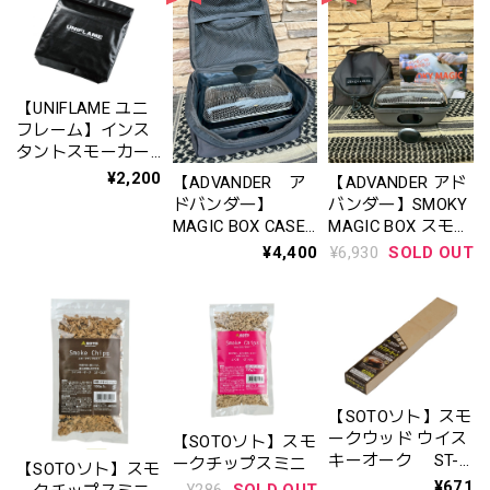
【UNIFLAME ユニ
フレーム】インス
タントスモーカー
ケース
¥2,200
【ADVANDER ア
【ADVANDER アド
〈No.665992〉
ドバンダ―】
バンダ―】SMOKY
MAGIC BOX CASE
MAGIC BOX スモー
マジックボックス
キーマジックボッ
¥4,400
¥6,930
SOLD OUT
ケース （SKU：
クス （※ケース
4516626033439）
別売）
（※スモーカー別
売り）
【SOTOソト】スモ
ークウッド ウイス
【SOTOソト】スモ
キーオーク ST-
ークチップスミニ
【SOTOソト】スモ
1557
¥671