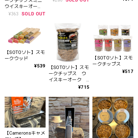
¥286
SOLD OUT
ークチップスミニ
ウイスキーオー
ク ST-1537
¥363
SOLD OUT
【SOTOソト】スモ
【SOTOソト】スモ
ークウッド
ークチップス
¥539
【SOTOソト】スモ
¥517
ークチップス ウ
イスキーオーク
ST-1317
¥715
【Cameronsキャメ