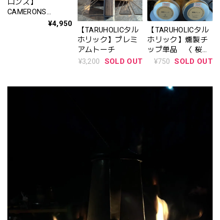
ロンズ】
CAMERONS
STOVETOP MINI
¥4,950
【TARUHOLICタル
【TARUHOLICタル
SMOKER / キャメ
ホリック】プレミ
ホリック】燻製チ
ロンズ ミニスモー
アムトーチ
ップ単品 〈 桜・
カー
りんご・オーク・
¥3,200
SOLD OUT
¥750
SOLD OUT
ヒッコリー〉