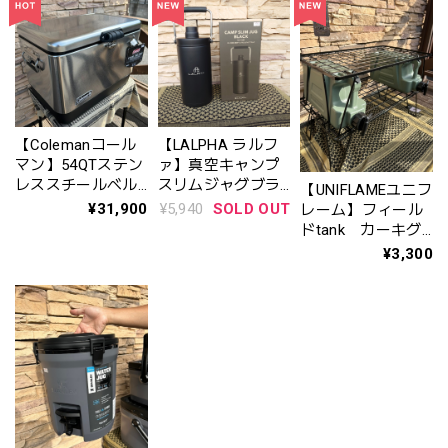
テナ別売）
【Colemanコール
【LALPHA ラルフ
マン】54QTステン
ァ】真空キャンプ
レススチールベル
スリムジャグブラ
【UNIFLAMEユニフ
ト(R)クーラー(シル
ック(CK-180BK）
¥31,900
¥5,940
SOLD OUT
レーム】フィール
バー) 型番2159596
※1.8L
ドtank カーキグ
※一部店舗限定ア
リーン No.611685
¥3,300
イテム