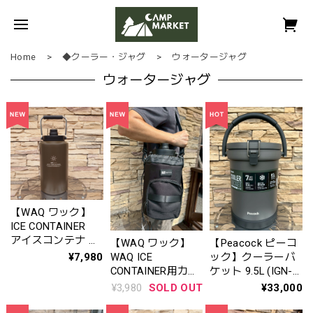
Home
◆クーラー・ジャグ
ウォータージャグ
ウォータージャグ
【WAQ ワック】
ICE CONTAINER
アイスコンテナ 保
【WAQ ワック】
【Peacock ピーコ
冷用アイスジャグ
¥7,980
WAQ ICE
ック】クーラーバ
CONTAINER用カバ
ケット 9.5L (IGN-
ー アイスコンテナ
100) ※ダークグ
¥3,980
SOLD OUT
¥33,000
保冷用アイスジャ
レー
グカバー（※コン