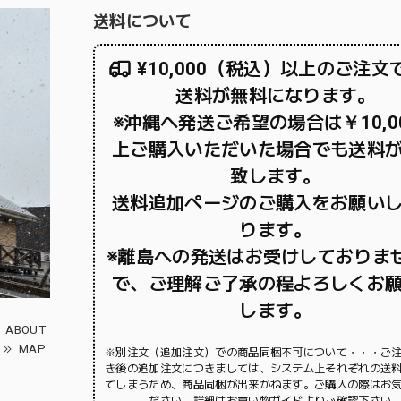
送料について
¥10,000（税込）以上のご注文
送料が無料になります。
※沖縄へ発送ご希望の場合は￥10,0
上ご購入いただいた場合でも送料
致します。
送料追加ページのご購入をお願い
ります。
※離島への発送はお受けしておりま
で、ご理解ご了承の程よろしくお
します。
ABOUT
MAP
※別注文（追加注文）での商品同梱不可について・・・ご
き後の追加注文につきましては、システム上それぞれの送
てしまうため、商品同梱が出来かねます。ご購入の際はお
ださい。詳細はお買い物ガイドよりご確認下さい