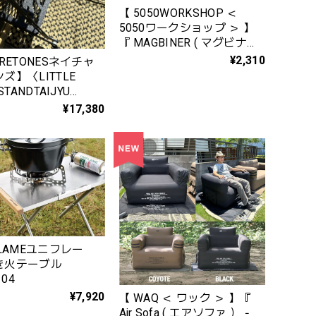
【 5050WORKSHOP ＜
5050ワークショップ ＞ 】
『 MAGBINER ( マグビナー )
< ２PCS ( ２個セット ) > 』
¥2,310
URETONESネイチャ
ズ】〈LITTLE
STANDTAIJYU
ion 〉リトルブレイクス
¥17,380
大樹version （サテ
ック）
FLAMEユニフレー
き火テーブル
104
¥7,920
【 WAQ ＜ ワック ＞ 】『
Air Sofa ( エアソファ ） ‐