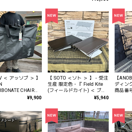
V ＜ アッソブ ＞ 】
【 SOTO ＜ソト ＞ 】 ‐ 受注
【ANO
生産 限定色 - 『 Field Kite
ディン
RBONATE CHAIR
(フィールドカイト) ＜ ブラ
商品番号:
（ ナイロンポリカー
ック / グラファイトグレー
¥9,900
¥5,940
 チェアケース ）-
＞ 』ST-632BK / ST-632GG
ブラック ) - 』
10