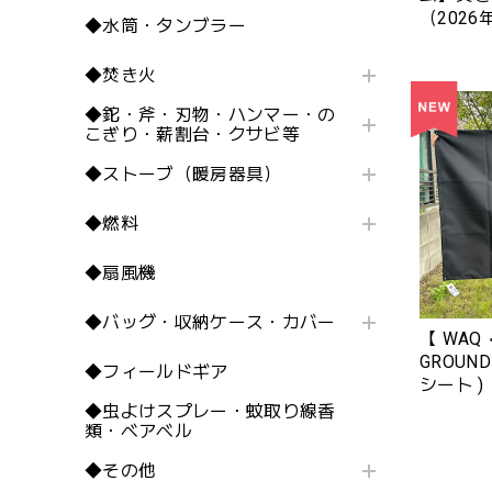
（202
◆水筒・タンブラー
〈No.68
◆焚き火
◆鉈・斧・刃物・ハンマー・の
こぎり・薪割台・クサビ等
◆ストーブ（暖房器具）
◆燃料
◆扇風機
◆バッグ・収納ケース・カバー
【 WAQ 
GROUND
◆フィールドギア
シート ) 《
ファ ） S
◆虫よけスプレー・蚊取り線香
類・ベアベル
用 》 』
◆その他