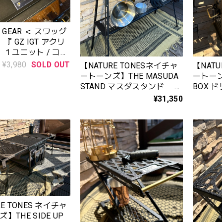
G GEAR ＜ スワッグ
 １ユニット / コン
GOAL ZERO / LED
¥3,980
SOLD OUT
【NATURE TONESネイチャ
【NATU
IGHT 対応 ) 』
ートーンズ】THE MASUDA
ートーン
STAND マスダスタンド セ
BOX
ット〈本体＋アンダーラッ
※asigr
¥31,350
ク＋真鍮ハンガー〉サテン
ブラック
RE TONES ネイチャ
】THE SIDE UP