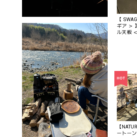
【 SWA
ギア ＞ 】『 GZ IGT アクリ
ル天板 ＜
パス ＞ ( 
FLASH L
【NATU
ートーンズ