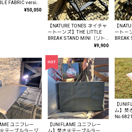
LE FABRIC version
D MODEL（サイドア
¥50,050
ックス＆テーブル
ックバージョン ラ
【NATURE TONES ネイチャ
【NAT
デル） ファブリ
ートーンズ】THE LITTLE
ートーン
ジョン）
BREAK STAND MINI（リト
BREAK 
ルブレイクスタンドミニ）
vers
¥9,900
サテンブラック
タンド 
ンブラ
【UNI
ム】焚
No.682
LAME ユニフレー
【UNIFLAME ユニフレー
火テーブルラージ
ム】焚き火テーブルラー