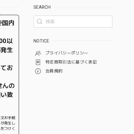
SEARCH
で国内
00以
NOTICE
が発生
プライバシーポリシー
特定商取引法に基づく表記
してお
会員規約
せんの
願い致
注文お手続
料が発生し
気をつけく
。