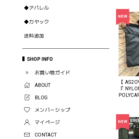
◆アパレル
◆カヤック
送料追加
SHOP INFO
お買い物ガイド
【 AS2O
ABOUT
『 NYLON
POLYCA
BLOG
CASE
ボネート
メンバーシップ
BLACK ( 
392303-
マイページ
CONTACT