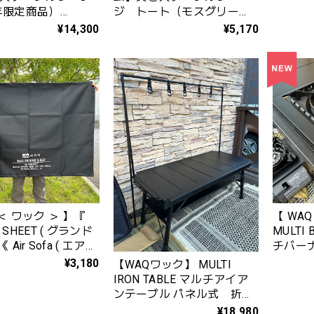
6年限定商品）
ジ トート（モスグリー
2111〉
ン）（2026年限定品）
¥14,300
¥5,170
No.682128※発売日12月27
㈯
＜ ワック ＞ 】『
【 WAQ 
 SHEET ( グランド
MULTI 
 Air Sofa ( エアソ
チバー
ingle ( シングル )
WAQ-M
¥3,180
【WAQワック】 MULTI
WAQ-ASSG
IRON TABLE マルチアイア
ンテーブル パネル式 折り
たたみ式
¥18,980