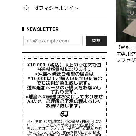
オフィシャルサイト
NEWSLETTER
登録
【WAQ 
ズ専用グ
ソファダ
¥10,000（税込）以上のご注文で国
内送料が無料になります。
※沖縄へ発送ご希望の場合は
￥10,000以上ご購入いただいた場合
でも送料が発生致します。
送料追加ページのご購入をお願いし
ております。
※離島への発送はお受けしておりませ
んので、ご理解ご了承の程よろしく
お願い致します。
※別注文（追加注文）での商品同梱不可につ
いて・・・ご注文お手続き後の追加注文につ
きましては、システム上それぞれの送料が発
生してしまうため、商品同梱が出来かねま
す。ご購入の際はお気をつけください。詳細