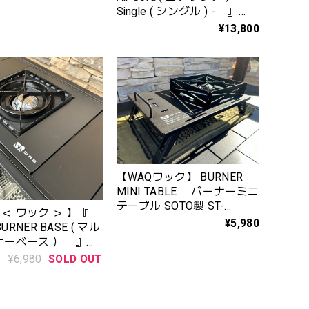
Single ( シングル ) ‐ 』
WAQ-ASSI1
¥13,800
【WAQワック】 BURNER
MINI TABLE バーナーミニ
テーブル SOTO製 ST-
＜ ワック ＞ 】『
310/340 ビルトイン機能付
¥5,980
BURNER BASE ( マル
きバーナーテーブル
ナーベース ） 』
BS1-BLACK
¥6,980
SOLD OUT