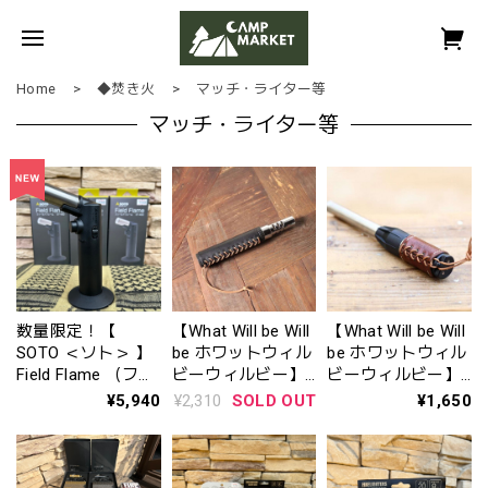
Home
◆焚き火
マッチ・ライター等
マッチ・ライター等
数量限定！【
【What Will be Will
【What Will be Will
SOTO ＜ソト＞ 】
be ホワットウィル
be ホワットウィル
Field Flame （フィ
ビーウィルビー】
ビーウィルビー】
ールドフレーム）
AS2OV アッソブ
スティックターボ
¥5,940
¥2,310
SOLD OUT
¥1,650
ST-490
ポータブルスティ
Ⅱレザージャケッ
ックバーナー用オ
ト
イルレザージャケ
ット