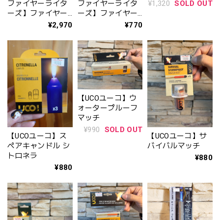
プライター〈携帯
¥1,320
SOLD OUT
ファイヤーライタ
ファイヤーライタ
型ジッポ式ライタ
ーズ】ファイヤー
ーズ】ファイヤー
ー〉※新品時には
ライターズ スリー
ライターズ /
¥2,970
¥770
オイルは充填され
ブ ケース 【 PVD
FIRELIGHTERS
ていません
オーロラホワイ
ト】着火剤 焚き火
BBQ
【UCOユーコ】ウ
ォータープルーフ
マッチ
¥990
SOLD OUT
【UCOユーコ】ス
【UCOユーコ】サ
ペアキャンドル シ
バイバルマッチ
トロネラ
¥880
¥880