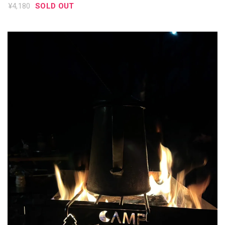
TENT IN POP-UP
¥4,180
SOLD OUT
TRASH BOX テン
トイン ポップアッ
プ トラッシュボッ
クス