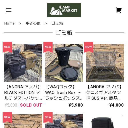
Home
◆その他
ゴミ箱
ゴミ箱
【ANOBA アノバ】
【WAQワック】
【ANOBA アノバ】
BLACK EDITION マ
WAQ Trash Box ト
クロスギアスタン
ルチダストバケッ
ラッシュボックス
ド SUS Ver. 商品番
ト〈 商品番号:
ゴミ箱※リニュー
号: AN124
¥5,000
SOLD OUT
¥5,980
¥4,000
AN118〉※ブラッ
アル
ク