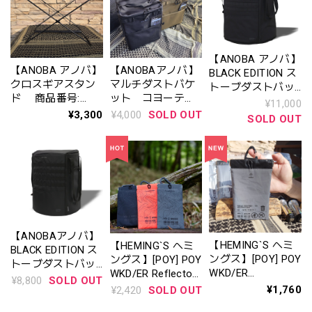
【ANOBA アノバ】
【ANOBA アノバ】
【ANOBAアノバ】
BLACK EDITION ス
クロスギアスタン
マルチダストバケ
トーブダストバッ
ド 商品番号:
ット コヨーテ
グ BIG 〈商品番号:
¥11,000
AN123
〈商品番号:
AN077〉
¥3,300
¥4,000
SOLD OUT
SOLD OUT
AN119〉
【ANOBAアノバ】
【HEMING`S ヘミ
【HEMING`S ヘミ
BLACK EDITION ス
ングス】[POY] POY
ングス】[POY] POY
トーブダストバッ
WKD/ER
WKD/ER Reflector
グ ブラックエデ
¥8,800
SOLD OUT
"REFxPE" 〈ID
LONG ポーイ ロン
¥1,760
¥2,420
SOLD OUT
ィション
78544〉
グ
〈ANO76〉