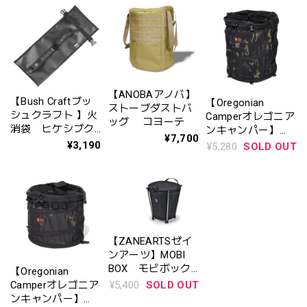
【ANOBAアノバ】
【Bush Craftブッ
【Oregonian
ストーブダストバ
シュクラフト 】火
Camperオレゴニア
ッグ コヨーテ
消袋 ヒケシブク
ンキャンパー】
¥7,700
ロ 型番
POP-UP TRASH
¥3,190
¥5,280
SOLD OUT
4571574751743
BOX ポップアッ
プ トラッシュボッ
クス
【ZANEARTSゼイ
ンアーツ】MOBI
BOX モビボック
【Oregonian
ス コヨーテ・ブ
¥5,400
SOLD OUT
Camperオレゴニア
ラック
ンキャンパー】