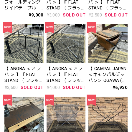
フォールディング
バ ＞ 】『 FLAT
バ ＞ 】『 FLAT
サイドテーブル
STAND （ フラッ
STAND （ フラッ
商品番号: AN129
トスタンド ) 50
トスタンド ) 50 』
¥9,000
¥3,000
SOLD OUT
¥2,500
SOLD OUT
SUS Ver. 』AN127
AN125
【 ANOBA ＜ア ノ
【 ANOBA ＜ア ノ
【 CAMPAL JAPAN
バ ＞ 】『 FLAT
バ ＞ 】『 FLAT
＜キャンパルジャ
STAND （ フラッ
STAND （ フラッ
パン＞ OGAWA (オ
トスタンド ) 200
トスタンド ) 200
ガワ）】Stool（ス
¥3,500
SOLD OUT
¥4,000
SOLD OUT
¥6,930
』AN126
SUS Ver. 』AN128
ツール）
1997000000