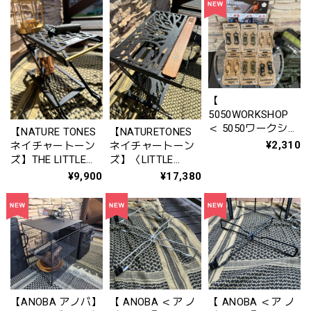
ク＋真鍮ハンガ
ー〉サテンブラッ
ク
【
5050WORKSHOP
＜ 5050ワークショ
【NATURE TONES
【NATURETONES
ップ ＞ 】『
¥2,310
ネイチャートーン
ネイチャートーン
MAGBINER ( マグ
ズ】THE LITTLE
ズ】〈LITTLE
ビナー ) < ２PCS (
BREAK STAND
BREAK
¥9,900
¥17,380
２個セット ) > 』
MINI（リトルブレ
STANDTAIJYU
イクスタンドミ
version 〉リトルブ
ニ）サテンブラッ
レイクスタンド 大
ク
樹version （サテ
ンブラック）
【ANOBA アノバ】
【 ANOBA ＜ア ノ
【 ANOBA ＜ア ノ