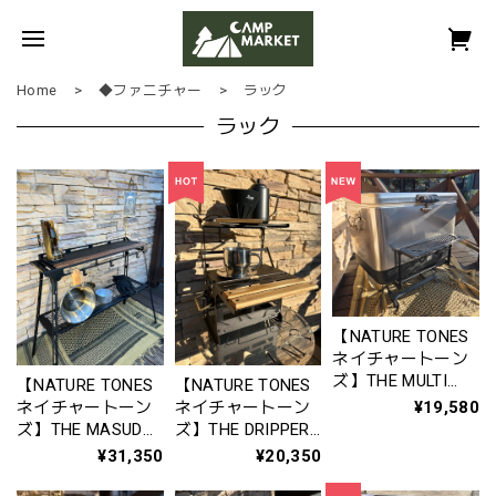
Home
◆ファニチャー
ラック
ラック
【NATURE TONES
ネイチャートーン
ズ】THE MULTI
【NATURE TONES
【NATURE TONES
STAND Ⅳ マルチ
¥19,580
ネイチャートーン
ネイチャートーン
スタンドⅣ
ズ】THE MASUDA
ズ】THE DRIPPER
STAND マスダスタ
BOX ドリッパーボ
¥31,350
¥20,350
ンド セット〈本
ックス
体＋アンダーラッ
※asigrip_sc無し