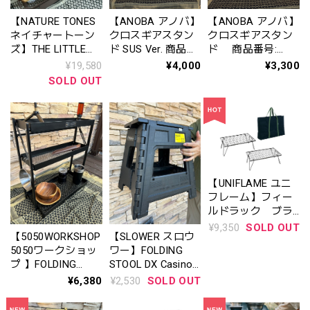
【NATURE TONES
【ANOBA アノバ】
【ANOBA アノバ】
ネイチャートーン
クロスギアスタン
クロスギアスタン
ズ】THE LITTLE
ド SUS Ver. 商品番
ド 商品番号:
BREAK STAND
号: AN124
AN123
¥19,580
¥4,000
¥3,300
【WILLOW TREE
SOLD OUT
DESIGN】リトルブ
レイクスタンド(ウ
ィローツリーデザ
イン）
【UNIFLAME ユニ
フレーム】フィー
ルドラック ブラ
ック（2枚）トート
¥9,350
SOLD OUT
【5050WORKSHOP
【SLOWER スロウ
セット（2025年数
5050ワークショッ
ワー】FOLDING
量限定商品）
プ 】FOLDING
STOOL DX Casino
〈No.769904〉
SHELF フォール
フォールディング
¥6,380
¥2,530
SOLD OUT
ディングシェル
スツール デラック
フ ブラック
ス カジノ