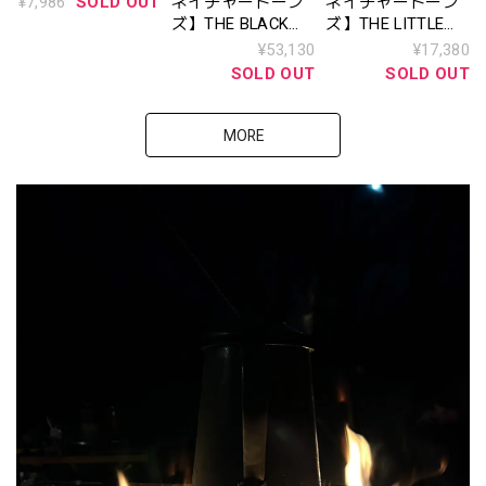
¥7,986
SOLD OUT
ネイチャートーン
ネイチャートーン
ズ】THE BLACK
ズ】THE LITTLE
BOX ブラックボッ
BREAK STAND -
¥53,130
¥17,380
クス（本体＋SIDE
CLASSIC- リトルブ
SOLD OUT
SOLD OUT
LONG TABLE2個）
レイクスタンド -
クラシック-（ジェ
ットブラック）
MORE