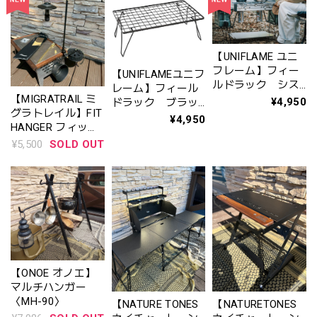
【UNIFLAME ユニ
フレーム】フィー
【UNIFLAMEユニフ
ルドラック シス
レーム】フィール
【MIGRATRAIL ミ
テムラック
¥4,950
ドラック ブラッ
グラトレイル】FIT
〈No.611555〉※
ク
¥4,950
HANGER フィット
発売日:8月9日㈯
ハンガー〈C0112 -
¥5,500
SOLD OUT
ブラック/ブラス〉
※キャンプギア セ
レクトショップ /
キャンプギア ECサ
イト専売商品
【ONOE オノエ】
マルチハンガー
〈MH-90〉
【NATURE TONES
【NATURETONES