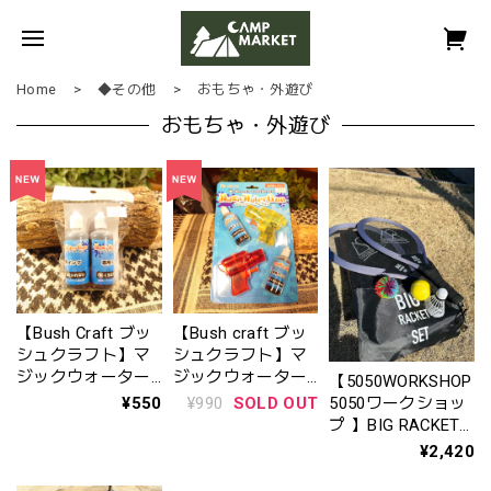
Home
◆その他
おもちゃ・外遊び
おもちゃ・外遊び
【Bush Craft ブッ
【Bush craft ブッ
シュクラフト】マ
シュクラフト】マ
ジックウォーター
ジックウォーター
【5050WORKSHOP
ガン専用インク
ガン
¥550
¥990
SOLD OUT
5050ワークショッ
（2本入）
プ 】BIG RACKET
SET
¥2,420