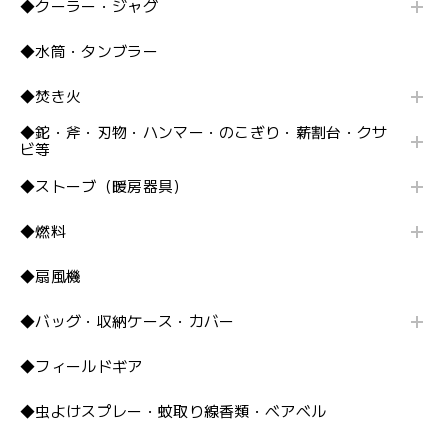
◆クーラー・ジャグ
◆水筒・タンブラー
◆焚き火
◆鉈・斧・刃物・ハンマー・のこぎり・薪割台・クサ
ビ等
◆ストーブ（暖房器具）
◆燃料
◆扇風機
◆バッグ・収納ケース・カバー
◆フィールドギア
◆虫よけスプレー・蚊取り線香類・ベアベル