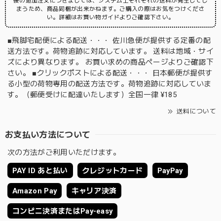
後の追加注文につきましては、システム上それぞれの送料が発生してし
まうため、商品同梱が出来かねます。ご購入の際はお気をつけくださ
い。詳細はお買い物ガイドよりご確認下さい。
■飛脚宅配便による配送・・・ 佐川急便が提供する定番の配
送方法です。荷物追跡に対応しています。 送料は地域・サイ
ズにより異なります。 お買い求めの商品ページよりご確認下
さい。 ■クリックポストによる配送・・・ 日本郵便が提供す
る小型の荷物専用の配送方法です。荷物追跡に対応していま
す。（郵便受けに配達いたします）全国一律 ¥185
送料について
お支払い方法について
次の方法がご利用いただけます。
PAY ID あと払い
クレジットカード
PayPay
Amazon Pay
キャリア決済
コンビニ決済またはPay-easy