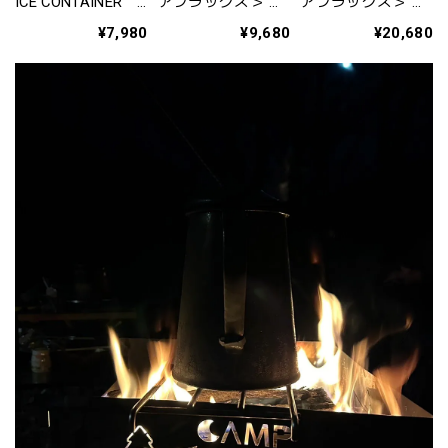
ICE CONTAINER
アフラックス＞ 】
アフラックス＞ 】
アイスコンテナ 保
クーラーボックス
クーラーボックス
¥7,980
¥9,680
¥20,680
冷用アイスジャグ
《 ＶＩＰ 》１２
《 ＶＩＰ 》44Ｌ
Ｌ CFV-12G
CFV-44G