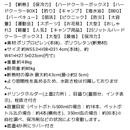
ー】【断熱】【保冷力】【ハードクーラーボックス】【ハー
ドクーラーBOX】【釣り】【キャンプ】【海水浴】【BBQ】
【バーベキュー】【部活】【ピクニック】【防災】【大容
量】【運動会】【スポーツ】【お花見】【大型】【おしゃ
れ】【軽量】【人気】【キャンプ用品】【25リットルハード
クーラーボックス】【大型】【最強】【保冷力】
●素材:ポリプロピレン(本体)、ポリウレタン(断熱材)
●サイズ:約W55.3×H38×D31.4cm(本体)、約
W41×H27.5×D23cm(内寸)
●重量:約4.8kg
●耐荷重:約80kg
●断熱材の厚み:最大約4.3cm(最小約2.5cm)
●より密閉性を高めるため、水抜き栓は付属しておりませ
ん。
●ドリンクホルダー(上面2カ所）、目盛り(蓋部分、インチ表
示)、栓抜き付き
●容量目安（ペットボトル500mlの場合：約18本、ペットボ
トル2Lの場合：約4本(横向き)、350ml缶の場合：約30本)※
自社調べ、保冷剤などの状況により変動します。
●底面4か所にラバー付き