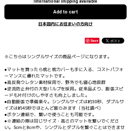
International shipping available
Add to cart
日本国内にお住まいの方向け
Save
※こちらはシングルサイズの商品ページになります。
●マットを買ったら枕と枕カバーも手に入る、コストパフォ
ーマンスに優れたマットです。
●高反発ウレタン素材採用で、野外でも寝心地抜群
●逆流防止弁付の大型バルブを採用。従来品より、膨張スピ
ードも片付けのしやすさも向上しました。
●自動膨張で準備楽々。シングルサイズは約30秒、ダブルサ
イズは約45秒でほとんど膨らみます（当社調べ）
●ボタン連結で、繋いで使うことも可能です。
●※連結の際は同じサイズ・高さのマットを繋いでくださ
い。5cmと8cmや、シングルとダブルを繋ぐことはできませ