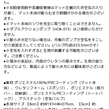
ん。
●※初回使用時や長期保管後はマット圧縮のため空気の入り
が遅く、マット本体が膨らむまで時間がかかる場合がござい
ます。
●※マット本体のシワを完全に取り除くことはできません。
●※ダブルアクションポンプ（HCA-015）はご使用いただけ
ません
●※膨らみが足りない場合は、市販のポンプで空気をすこし
だけ追加注入してください。(バルブ内径は25.3mmです）
●※空気を入れすぎると生地が剥離する可能性がございま
す。ご注意ください。
●※厚みの表記は、内部のウレタンの厚みです。生地の張り
方などにより、製品によって膨らみ方には個体差がございま
す。
■素材 ポリエステル100％/PVCコーティング（マット本
体）、ウレタンフォーム（スポンジ）、ポリエステル（枕カ
バー、収納袋）、ポリエステル/PEコーティング（トートバ
ッグ）、プラスチック（空気バルブ）
■本体サイズ 【8cm】約W197×H8×D75cm、【5cm】約