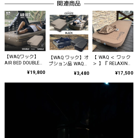
関連商品
【WAQワック】
【 WAQ ＜ ワック
【WAQ ワック】オ
AIR BED DOUBLE
＞ 】『 RELAXING
プション品 WAQ
エアベッドダブル
CAMPMAT PLUS (
AIRシリーズ専用グ
¥19,800
¥17,500
¥3,480
リラクシング キャ
ランドシート〈 エ
ンプマット プラス
アベッドシング
）‐ Single ( シング
ル〉【1年保証】※
ル ) ‐ 』WAQ-
ブラック
RCMSP1