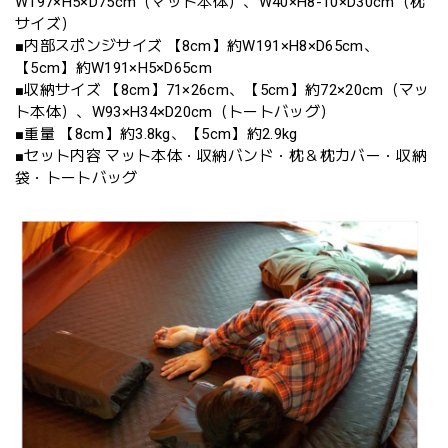
W197×H5×D75cm（マット本体）、W40×H8-10×D30cm（枕
サイズ）
■内部スポンジサイズ 【8cm】約W191×H8×D65cm、
【5cm】約W191×H5×D65cm
■収納サイズ 【8cm】71×26cm、【5cm】約72×20cm（マッ
ト本体）、W93×H34×D20cm（トートバッグ）
■重量 【8cm】約3.8kg、【5cm】約2.9kg
■セット内容 マット本体・収納バンド・枕＆枕カバー・収納
袋・トートバッグ