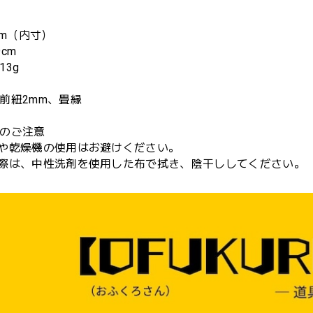
cm（内寸）
cm
13g
前紐2mm、畳縁
のご注意
機や乾燥機の使用はお避けください。
た際は、中性洗剤を使用した布で拭き、陰干ししてください。