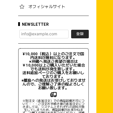
オフィシャルサイト
NEWSLETTER
登録
¥10,000（税込）以上のご注文で国
内送料が無料になります。
※沖縄へ発送ご希望の場合は
￥10,000以上ご購入いただいた場合
でも送料が発生致します。
送料追加ページのご購入をお願いし
ております。
※離島への発送はお受けしておりませ
んので、ご理解ご了承の程よろしく
お願い致します。
※別注文（追加注文）での商品同梱不可につ
いて・・・ご注文お手続き後の追加注文につ
きましては、システム上それぞれの送料が発
生してしまうため、商品同梱が出来かねま
す。ご購入の際はお気をつけください。詳細