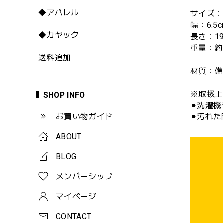
◆アパレル
サイズ：
幅：6.5
◆カヤック
長さ：19
重量：約
送料追加
材質：備
※取扱上
SHOP INFO
⚫︎洗濯
お買い物ガイド
⚫︎汚れ
ABOUT
BLOG
メンバーシップ
マイページ
CONTACT