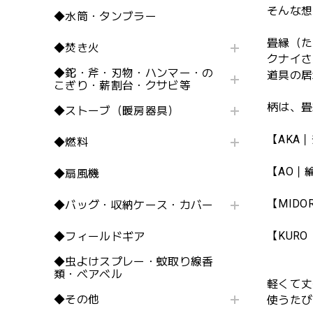
そんな想
◆水筒・タンブラー
畳縁（た
◆焚き火
クナイさ
◆鉈・斧・刃物・ハンマー・の
道具の居
こぎり・薪割台・クサビ等
柄は、畳
◆ストーブ（暖房器具）
【AKA
◆燃料
【AO｜
◆扇風機
【MID
◆バッグ・収納ケース・カバー
【KUR
◆フィールドギア
◆虫よけスプレー・蚊取り線香
類・ベアベル
軽くて丈
◆その他
使うたび