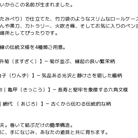
いからこの名前が生まれました。
たみべり）で仕立てた、竹刀袋のようなスリムなロールケー
んや黒刀、カトラリー、火吹き棒、そしてお気に入りのペン
場所としてぴったりです。
縁の伝統文様を4種類ご用意。
｜升菊（ますぎく）】— 菊が並ぶ、縁起の良い繁栄柄
綸子（りんず）】— 気品ある光沢と静けさを宿した織柄
ORI｜亀甲（きっこう）】— 長寿と堅牢を象徴する六角文様
O｜網代 （ あじろ）】— 古くから伝わる伝統的な柄
夫。巻いて結ぶだけの簡単構造。
に、手になじみ、あなたの道具と共に育ちます。