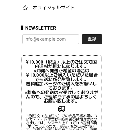
オフィシャルサイト
NEWSLETTER
登録
¥10,000（税込）以上のご注文で国
内送料が無料になります。
※沖縄へ発送ご希望の場合は
￥10,000以上ご購入いただいた場合
でも送料が発生致します。
送料追加ページのご購入をお願いし
ております。
※離島への発送はお受けしておりませ
んので、ご理解ご了承の程よろしく
お願い致します。
※別注文（追加注文）での商品同梱不可につ
いて・・・ご注文お手続き後の追加注文につ
きましては、システム上それぞれの送料が発
生してしまうため、商品同梱が出来かねま
す。ご購入の際はお気をつけください。詳細