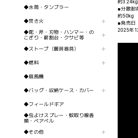
約3.24kg
◆水筒・タンブラー
■分散耐
約50kg
◆焚き火
■発売日
2025年1
◆鉈・斧・刃物・ハンマー・の
こぎり・薪割台・クサビ等
◆ストーブ（暖房器具）
◆燃料
◆扇風機
◆バッグ・収納ケース・カバー
◆フィールドギア
◆虫よけスプレー・蚊取り線香
類・ベアベル
◆その他