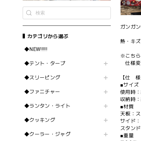
ガンガン
カテゴリから選ぶ
熱・キズ
◆NEW!!!!!
※こちら
仕様変
◆テント・タープ
◆スリーピング
【仕 様
■サイズ
◆ファニチャー
使用時：約
収納時：約
◆ランタン・ライト
■材質
天板：ス
◆クッキング
サイド：
スタンド
◆クーラー・ジャグ
■重量