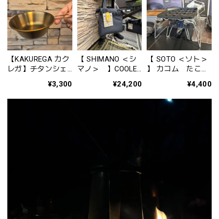
【KAKUREGA カク
【 SHIMANO ＜シ
【 SOTO ＜ソト＞
レガ】チタンシェ
マノ＞ 】COOLER
】 カコム たこ焼
ラカップ（ゴール
BAG PRO ＜クーラ
きプレート ST-
¥3,300
¥24,200
¥4,400
ド仕上げ）
ーバッグプロ＞
3114
（300ml）
S（カラー：チャコ
ール）BA-001Z-S