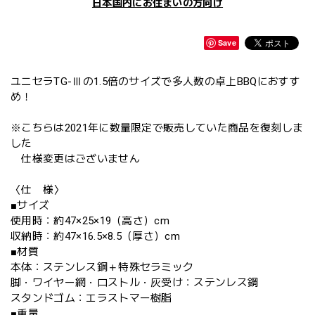
日本国内にお住まいの方向け
Save
ユニセラTG-Ⅲの1.5倍のサイズで多人数の卓上BBQにおすす
め！
※こちらは2021年に数量限定で販売していた商品を復刻しま
した
仕様変更はございません
〈仕 様〉
■サイズ
使用時：約47×25×19（高さ）cm
収納時：約47×16.5×8.5（厚さ）cm
■材質
本体：ステンレス鋼＋特殊セラミック
脚・ワイヤー網・ロストル・灰受け：ステンレス鋼
スタンドゴム：エラストマー樹脂
■重量