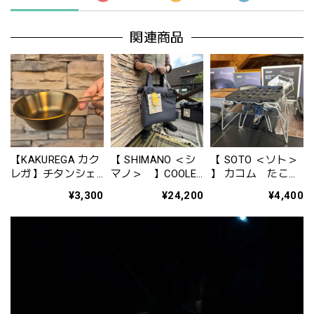
関連商品
【KAKUREGA カク
【 SHIMANO ＜シ
【 SOTO ＜ソト＞
レガ】チタンシェ
マノ＞ 】COOLER
】 カコム たこ焼
ラカップ（ゴール
BAG PRO ＜クーラ
きプレート ST-
¥3,300
¥24,200
¥4,400
ド仕上げ）
ーバッグプロ＞
3114
（300ml）
S（カラー：チャコ
ール）BA-001Z-S