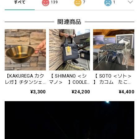
すべて
139
7
1
関連商品
【KAKUREGA カク
【 SHIMANO ＜シ
【 SOTO ＜ソト＞
レガ】チタンシェ
マノ＞ 】COOLER
】 カコム たこ焼
ラカップ（ゴール
BAG PRO ＜クーラ
きプレート ST-
¥3,300
¥24,200
¥4,400
ド仕上げ）
ーバッグプロ＞
3114
（300ml）
S（カラー：チャコ
ール）BA-001Z-S