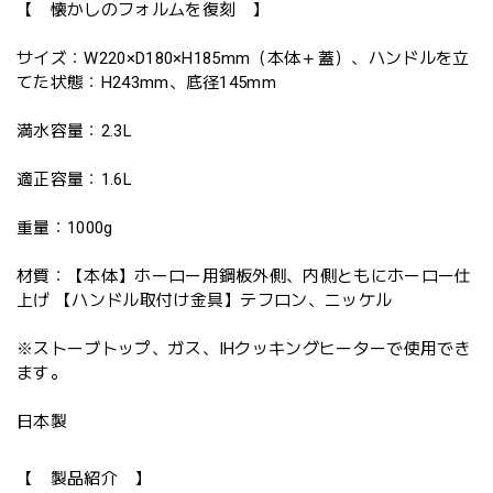
【 懐かしのフォルムを復刻 】
サイズ：W220×D180×H185mm（本体＋蓋）、ハンドルを立
てた状態：H243mm、底径145mm
満水容量：2.3L
適正容量：1.6L
重量：1000g
材質：【本体】ホーロー用鋼板外側、内側ともにホーロー仕
上げ 【ハンドル取付け金具】テフロン、ニッケル
※ストーブトップ、ガス、IHクッキングヒーターで使用でき
ます。
日本製
【 製品紹介 】