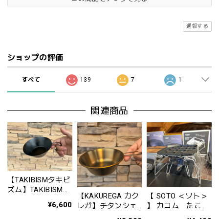
通報する
ショップの評価
すべて
139
7
1
関連商品
【TAKIBISMタキビ
ズム】TAKIBISM
【KAKUREGA カク
【 SOTO ＜ソト＞
HANZAN 350ml /
¥6,600
レガ】チタンシェ
】 カコム たこ焼
タキビズム 鉄鋺シ
ラカップ（ゴール
きプレート ST-
リーズ ハンザン