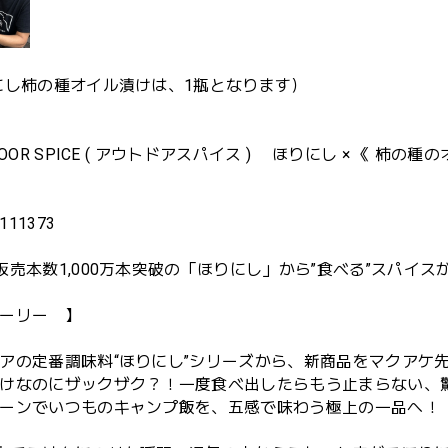
にし柿の種オイル漬けは、1瓶となります）
DOOR SPICE ( アウトドアスパイス ) ほりにし × 《 柿の種
111373
販売本数1,000万本突破の「ほりにし」から”食べる”スパイス
ーリー 】
アの定番調味料“ほりにし”シリーズから、新商品をマクアケ
けなのにザックザク？！一度食べ出したらもう止まらない、
ーンでいつものキャンプ飯を、五感で味わう極上の一品へ！