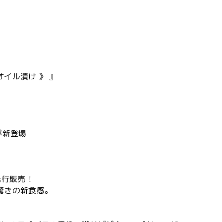
のオイル漬け 》 』
が新登場
先行販売！
驚きの新食感。