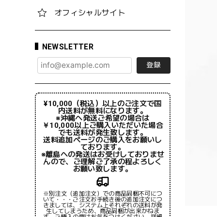
オフィシャルサイト
NEWSLETTER
登録
¥10,000（税込）以上のご注文で国
内送料が無料になります。
※沖縄へ発送ご希望の場合は
￥10,000以上ご購入いただいた場合
でも送料が発生致します。
送料追加ページのご購入をお願いし
ております。
※離島への発送はお受けしておりませ
んので、ご理解ご了承の程よろしく
お願い致します。
※別注文（追加注文）での商品同梱不可につ
いて・・・ご注文お手続き後の追加注文につ
きましては、システム上それぞれの送料が発
生してしまうため、商品同梱が出来かねま
す。ご購入の際はお気をつけください。詳細