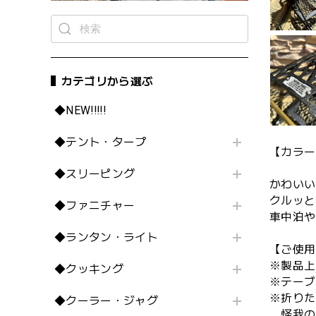
カテゴリから選ぶ
◆NEW!!!!!
◆テント・タープ
【カラー
◆スリーピング
かわいい
クルッと
◆ファニチャー
車中泊や
◆ランタン・ライト
【ご使用
※製品上
◆クッキング
※テーブ
※折りた
◆クーラー・ジャグ
怪我の