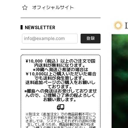
オフィシャルサイト
NEWSLETTER
登録
¥10,000（税込）以上のご注文で国
内送料が無料になります。
※沖縄へ発送ご希望の場合は
￥10,000以上ご購入いただいた場合
でも送料が発生致します。
送料追加ページのご購入をお願いし
ております。
※離島への発送はお受けしておりませ
んので、ご理解ご了承の程よろしく
お願い致します。
※別注文（追加注文）での商品同梱不可につ
いて・・・ご注文お手続き後の追加注文につ
きましては、システム上それぞれの送料が発
生してしまうため、商品同梱が出来かねま
す。ご購入の際はお気をつけください。詳細