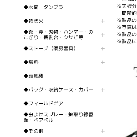
※天板分
◆水筒・タンブラー
局所的
※製品の
◆焚き火
※写真は
◆鉈・斧・刃物・ハンマー・の
※製品の
こぎり・薪割台・クサビ等
※製品に
◆ストーブ（暖房器具）
◆燃料
◆扇風機
◆バッグ・収納ケース・カバー
◆フィールドギア
◆虫よけスプレー・蚊取り線香
類・ベアベル
◆その他