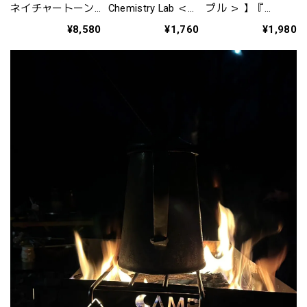
ネイチャートーン
Chemistry Lab ＜ナ
プル ＞ 】『
ズ】〈OUTDOOR
チュラルケミスト
AMBER GRASS（
¥8,580
¥1,760
¥1,980
MONSTER〉
リーラボ＞ 】『
アンバーアロマグ
MOSQUITO COIL
Be Protected
ラス ） 』
STAND アウトドア
Everyday bpe / Bpe
モンスターモスキ
（ ビーピーイー ）
ートコイルスタン
虫よけスプレー
ド
＜ ファブリック ＞
１３５ｍｌ 』