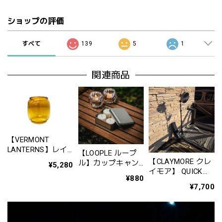
ショップの評価
すべて
139
5
1
関連商品
【VERMONT
LANTERNS】レイ
【LOOPLE ループ
ルロードランタン
【CLAYMORE クレ
ル】カップキャン
¥5,280
用ホヤガラス ア
イモア】 QUICK
ドルBOX（※キャ
¥880
ンバーグラス 12
STAND クイックス
ンドル別売）
¥7,700
インチ
タンド(ブラック）