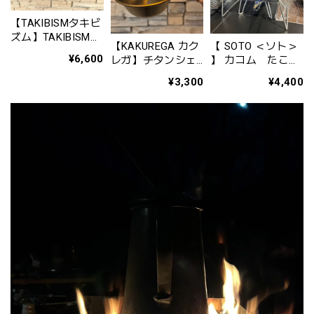
【TAKIBISMタキビ
ズム】TAKIBISM
【KAKUREGA カク
【 SOTO ＜ソト＞
HANZAN 350ml /
¥6,600
レガ】チタンシェ
】 カコム たこ焼
タキビズム 鉄鋺シ
ラカップ（ゴール
きプレート ST-
リーズ ハンザン
¥3,300
¥4,400
ド仕上げ）
3114
350ml
（300ml）