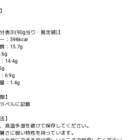
】
分表示(90g当り・推定値)】
：598kcal
：15.7g
.6g
14.4g
5g
6.9g
：1.4g
限】
ラベルに記載
法】
、高温多湿を避けて保存してください。
暑さに弱い特性を持っています。