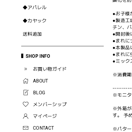
酸化を防
◆アパレル
●お子様
●製造工
◆カヤック
チン、バ
送料追加
●開封後
●まれに
●本製品
●まれに
SHOP INFO
●ミック
お買い物ガイド
※消費期
ABOUT
----------
BLOG
※モニタ
メンバーシップ
※外箱が
す。 予
マイページ
CONTACT
※パター