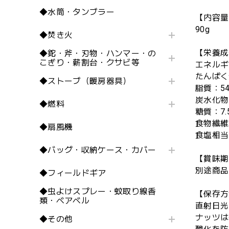
◆水筒・タンブラー
【内容量
90g
◆焚き火
【栄養成
◆鉈・斧・刃物・ハンマー・の
こぎり・薪割台・クサビ等
エネルギー
たんぱく質
◆ストーブ（暖房器具）
脂質：54
炭水化物：
◆燃料
糖質：7.
食物繊維：
◆扇風機
食塩相当量
◆バッグ・収納ケース・カバー
【賞味期
別途商品
◆フィールドギア
◆虫よけスプレー・蚊取り線香
【保存方
類・ベアベル
直射日光
ナッツは
◆その他