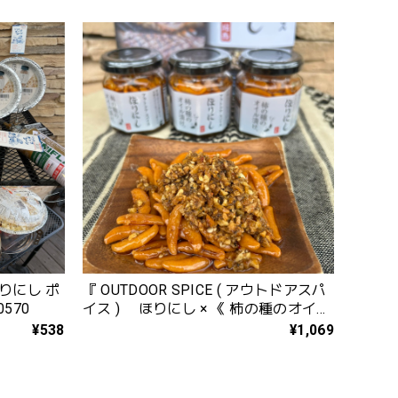
りにし ポ
『 OUTDOOR SPICE ( アウトドアスパ
0570
イス ) ほりにし × 《 柿の種のオイル
漬け 》 』4580504111373
¥538
¥1,069