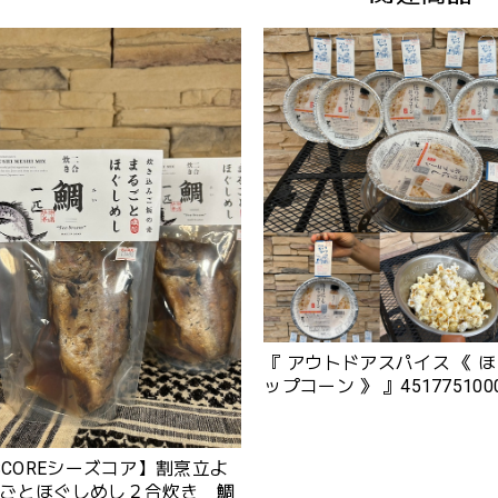
『 アウトドアスパイス 《 ほ
ップコーン 》 』451775100
DSCOREシーズコア】割烹立よ
ごとほぐしめし２合炊き 鯛