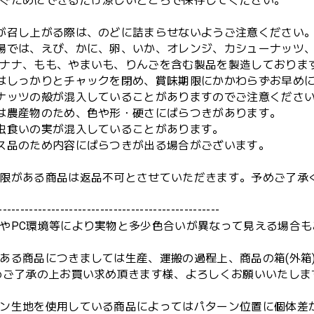
ぐためにできるだけ涼しいところで保存してください。
が召し上がる際は、のどに詰まらせないようご注意ください
場では、えび、かに、卵、いか、オレンジ、カシューナッツ
ナナ、もも、やまいも、りんごを含む製品を製造しておりま
はしっかりとチャックを閉め、賞味期限にかかわらずお早め
ナッツの殻が混入していることがありますのでご注意くださ
は農産物のため、色や形・硬さにばらつきがあります。
虫食いの実が混入していることがあります。
ス品のため内容にばらつきが出る場合がございます。
限がある商品は返品不可とさせていただきます。予めご了承
--------------------------------------------------
やPC環境等により実物と多少色合いが異なって見える場合も
ある商品につきましては生産、運搬の過程上、商品の箱(外箱
めご了承の上お買い求め頂きます様、よろしくお願いいたしま
ン生地を使用している商品によってはパターン位置に個体差