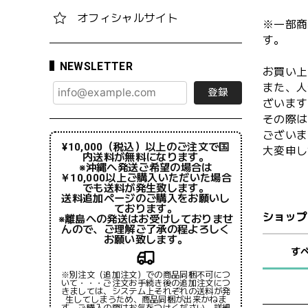
オフィシャルサイト
※一部商
す。
NEWSLETTER
お買い上
また、人
登録
ざいます
その際は
ございま
¥10,000（税込）以上のご注文で国
大変申し
内送料が無料になります。
※沖縄へ発送ご希望の場合は
￥10,000以上ご購入いただいた場合
でも送料が発生致します。
送料追加ページのご購入をお願いし
ております。
ショップ
※離島への発送はお受けしておりませ
んので、ご理解ご了承の程よろしく
お願い致します。
す
※別注文（追加注文）での商品同梱不可につ
いて・・・ご注文お手続き後の追加注文につ
きましては、システム上それぞれの送料が発
生してしまうため、商品同梱が出来かねま
す。ご購入の際はお気をつけください。詳細