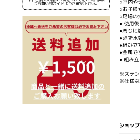
○室内や
はお買い物ガイドよりご確認下さい。
○お子様
○足場の
● 使用
●周りに
●必ず水
●組み立
●金属で
● 組み
※ステン
※仕様な
焚き
ショップ