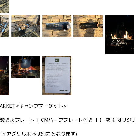
MARKET <キャンプマーケット>
CM焚き火プレート［ CMハーフプレート付き ］】 を《 オリジナ
イアグリル本体は別売となります)