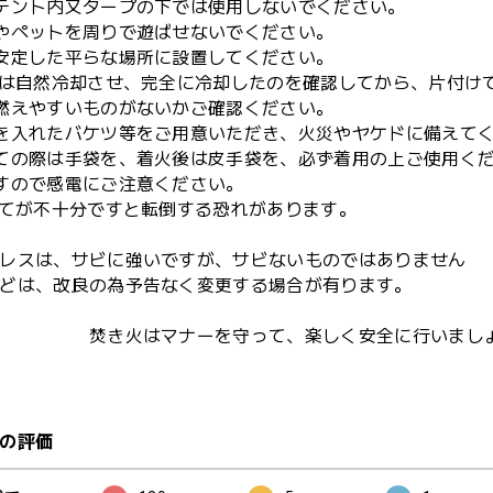
テント内又タープの下では使用しないでください。
やペットを周りで遊ばせないでください。
安定した平らな場所に設置してください。
後は自然冷却させ、完全に冷却したのを確認してから、片付け
燃えやすいものがないかご確認ください。
を入れたバケツ等をご用意いただき、火災やヤケドに備えて
ての際は手袋を、着火後は皮手袋を、必ず着用の上ご使用く
すので感電にご注意ください。
立てが不十分ですと転倒する恐れがあります。
レスは、サビに強いですが、サビないものではありません
どは、改良の為予告なく変更する場合が有ります。
火はマナーを守って、楽しく安全に行いましょ
の評価