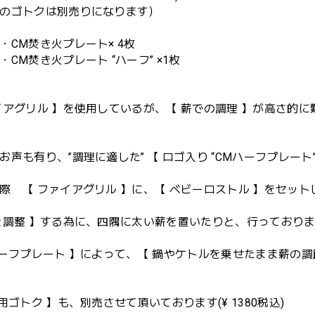
のゴトクは別売りになります）
・CM焚き火プレート× 4枚
焚き火プレート “ハーフ” ×1枚
イアグリル 】を使用しているが、【 薪での調理 】が高さ的に
お声も有り、”調理に適した” 【 ロゴ入り “CMハーフプレート
際 【 ファイアグリル 】に、【 ベビーロストル 】をセッ
を調整 】する為に、四隅に太い薪を置いたりと、行っておりま
ハーフプレート 】によって、【 鍋やケトルを乗せたまま薪の調
専用ゴトク 】も、別売させて頂いております(¥ 1380税込)