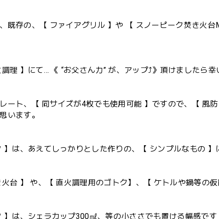
、既存の、【 ファイアグリル 】や 【 スノーピーク焚き火台
調理 】にて… 《 “お父さん力” が、アップ⤴️》頂けましたら幸い
レート、【 同サイズが4枚でも使用可能 】ですので、【 風防 】
思います。
ク 】は、あえてしっかりとした作りの、【 シンプルなもの 
き火台 】 や、【 直火調理用のゴトク】、【 ケトルや鍋等の仮
ク 】は、シェラカップ300㎖、等の小ささでも置ける幅感です