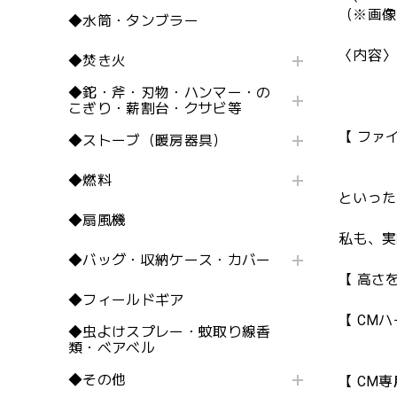
（※画像
◆水筒・タンブラー
〈内容〉
◆焚き火
・CM
◆鉈・斧・刃物・ハンマー・の
こぎり・薪割台・クサビ等
【 ファ
◆ストーブ（暖房器具）
◆燃料
といった
◆扇風機
私も、実
◆バッグ・収納ケース・カバー
【 高さ
◆フィールドギア
【 CM
◆虫よけスプレー・蚊取り線香
類・ベアベル
◆その他
【 CM