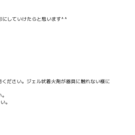
形にしていけたらと思います^ ^
用ください。ジェル状着火剤が器具に触れない様に
い。
さい。