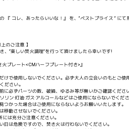
の 『 コレ、あったらいいな！』 を、”ベストプライス ” にて
用上のご注意 】
き、”楽しい焚火調理”を行って頂けましたら幸いです!
き火プレート<CMハーフプレート付き>』
様だけで使用しないでください。必ず大人の立会いのもとご使
ください。
用前に必ずパーツの数、破損、ゆるみ等が無いかご確認くださ
リン·灯油·ガス·アルコールなどはご使用にならないでくだ
が見つかった場合はご使用にならないようお願いいたします。
後は移動させないでください。
所には充分ご注意ください。
強い日は危険ですので、焚き火は行わないでください。