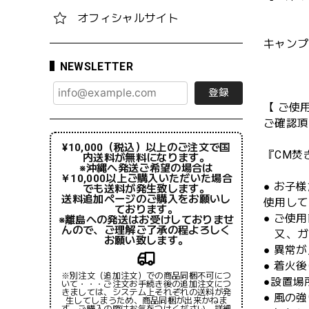
オフィシャルサイト
キャンプ
NEWSLETTER
登録
【 ご使
ご確認頂
¥10,000（税込）以上のご注文で国
『CM焚
内送料が無料になります。
※沖縄へ発送ご希望の場合は
￥10,000以上ご購入いただいた場合
● お子
でも送料が発生致します。
送料追加ページのご購入をお願いし
使用して
ております。
● ご使
※離島への発送はお受けしておりませ
んので、ご理解ご了承の程よろしく
又、ガソ
お願い致します。
● 異常
● 着火
※別注文（追加注文）での商品同梱不可につ
●設置場
いて・・・ご注文お手続き後の追加注文につ
きましては、システム上それぞれの送料が発
● 風の
生してしまうため、商品同梱が出来かねま
す。ご購入の際はお気をつけください。詳細