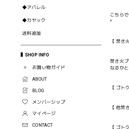
◆アパレル
こちらで
◆カヤック
^
送料追加
【 焚き火
SHOP INFO
焚き火プ
お買い物ガイド
なるかと
ABOUT
【 ゴト
BLOG
メンバーシップ
【 他焚
マイページ
CONTACT
【 ゴト